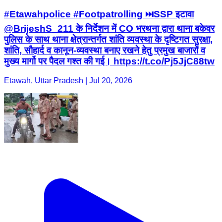
#Etawahpolice #Footpatrolling ⏭️SSP इटावा
@BrijeshS_211 के निर्देशन में CO भरथना द्वारा थाना बकेवर
पुलिस के साथ थाना क्षेत्रान्तर्गत शांति व्यवस्था के दृष्टिगत सुरक्षा,
शांति, सौहार्द व कानून-व्यवस्था बनाए रखने हेतु प्रमुख बाजारों व
मुख्य मार्गो पर पैदल गश्त की गई। https://t.co/Pj5JjC88tw
Etawah, Uttar Pradesh | Jul 20, 2026