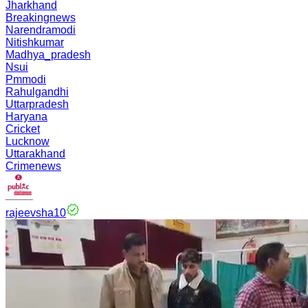
Jharkhand
Breakingnews
Narendramodi
Nitishkumar
Madhya_pradesh
Nsui
Pmmodi
Rahulgandhi
Uttarpradesh
Haryana
Cricket
Lucknow
Uttarakhand
Crimenews
rajeevsha10