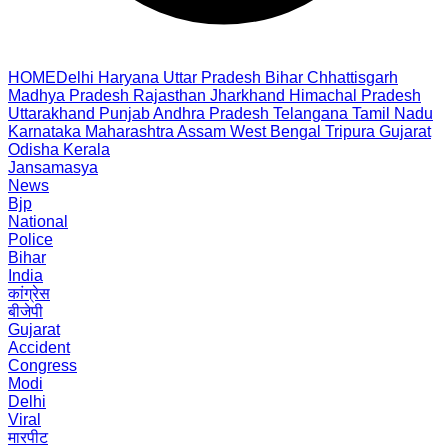
HOME
Delhi
Haryana
Uttar Pradesh
Bihar
Chhattisgarh
Madhya Pradesh
Rajasthan
Jharkhand
Himachal Pradesh
Uttarakhand
Punjab
Andhra Pradesh
Telangana
Tamil Nadu
Karnataka
Maharashtra
Assam
West Bengal
Tripura
Gujarat
Odisha
Kerala
Jansamasya
News
Bjp
National
Police
Bihar
India
कांग्रेस
बीजेपी
Gujarat
Accident
Congress
Modi
Delhi
Viral
मारपीट