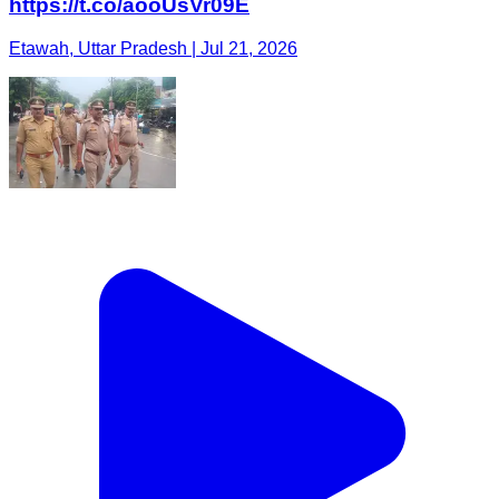
https://t.co/aooUsVr09E
Etawah, Uttar Pradesh | Jul 21, 2026