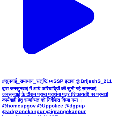
#सुनवाई_समाधान_संतुष्टि ⏭️SSP इटावा @BrijeshS_211
द्वारा जनसुनवाई में आये फरियादियों की सुनी गई समस्याएं,
जनसुनवाई के दौरान प्राप्त प्रार्थना पत्र (शिकायतों) पर प्रभावी
कार्यवाही हेतु सम्बन्धित को निर्देशित किया गया ।
@homeupgov @Uppolice @dgpup
@adgzonekanpur @igrangekanpur