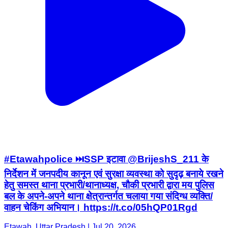
#Etawahpolice ⏭️SSP इटावा @BrijeshS_211 के
निर्देशन में जनपदीय कानून एवं सुरक्षा व्यवस्था को सुदृढ़ बनाये रखने
हेतु समस्त थाना प्रभारी/थानाध्यक्ष, चौकी प्रभारी द्वारा मय पुलिस
बल के अपने-अपने थाना क्षेत्रान्तर्गत चलाया गया संदिग्ध व्यक्ति/
वाहन चेकिंग अभियान। https://t.co/05hQP01Rgd
Etawah, Uttar Pradesh | Jul 20, 2026