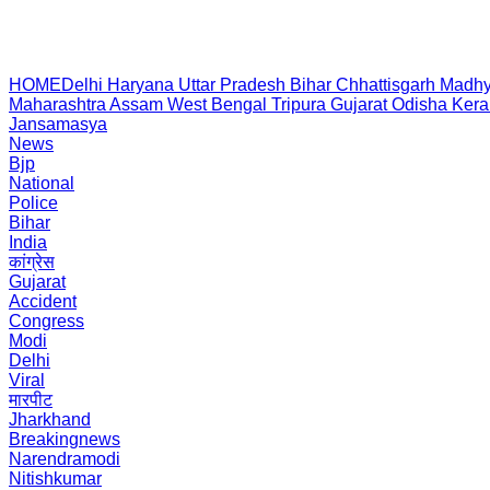
HOME
Delhi
Haryana
Uttar Pradesh
Bihar
Chhattisgarh
Madhy
Maharashtra
Assam
West Bengal
Tripura
Gujarat
Odisha
Kera
Jansamasya
News
Bjp
National
Police
Bihar
India
कांग्रेस
Gujarat
Accident
Congress
Modi
Delhi
Viral
मारपीट
Jharkhand
Breakingnews
Narendramodi
Nitishkumar