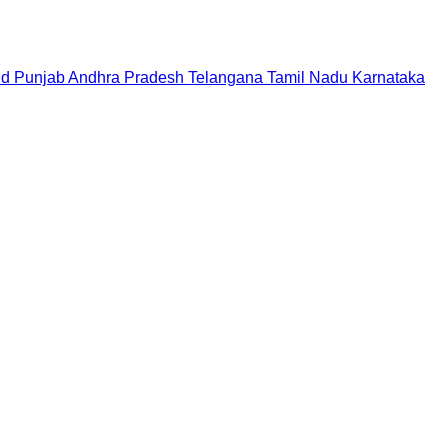
nd
Punjab
Andhra Pradesh
Telangana
Tamil Nadu
Karnataka