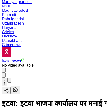
Madhya_pradesh
Nsui
Madhyapradesh
Pmmodi
Rahulgandhi
Uttarpradesh
Haryana
Cricket
Lucknow
Uttarakhand
Crimenews
itwa...news
No video available
3
इटवा: इटवा भाजपा कार्यालय पर मनाई ग