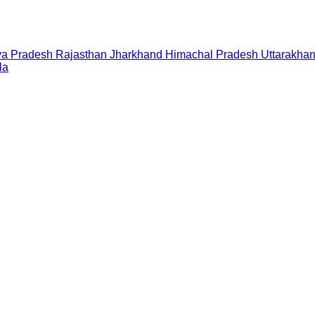
a Pradesh
Rajasthan
Jharkhand
Himachal Pradesh
Uttarakha
la