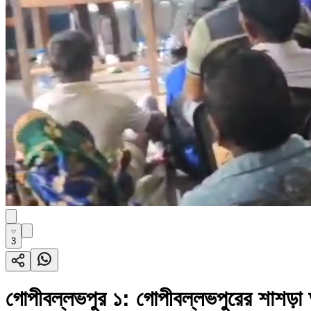
3
গোপীবল্লভপুর ১: গোপীবল্লভপুরের শাশড়া অ