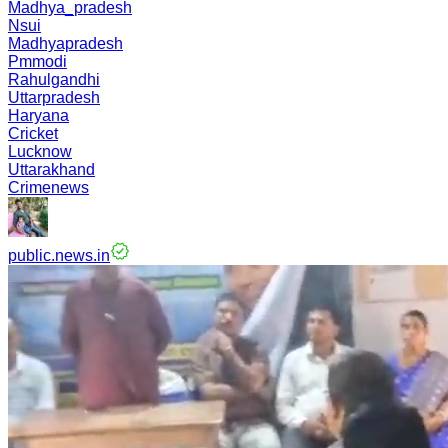
Madhya_pradesh
Nsui
Madhyapradesh
Pmmodi
Rahulgandhi
Uttarpradesh
Haryana
Cricket
Lucknow
Uttarakhand
Crimenews
public.news.in