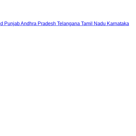
nd
Punjab
Andhra Pradesh
Telangana
Tamil Nadu
Karnataka