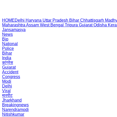
HOME
Delhi
Haryana
Uttar Pradesh
Bihar
Chhattisgarh
Madhy
Maharashtra
Assam
West Bengal
Tripura
Gujarat
Odisha
Kera
Jansamasya
News
Bjp
National
Police
Bihar
India
कांग्रेस
Gujarat
Accident
Congress
Modi
Delhi
Viral
मारपीट
Jharkhand
Breakingnews
Narendramodi
Nitishkumar