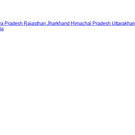
a Pradesh
Rajasthan
Jharkhand
Himachal Pradesh
Uttarakha
la