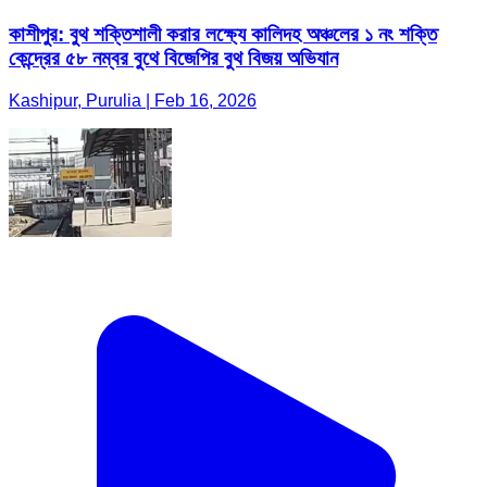
কাশীপুর: বুথ শক্তিশালী করার লক্ষ্যে কালিদহ অঞ্চলের ১ নং শক্তি
কেন্দ্রের ৫৮ নম্বর বুথে বিজেপির বুথ বিজয় অভিযান
Kashipur, Purulia | Feb 16, 2026