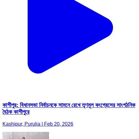
কাশীপুর: বিধানসভা নির্বাচনকে সামনে রেখে তৃণমূল কংগ্রেসের সাংগঠনিক
বৈঠক কাশীপুরে
Kashipur, Purulia | Feb 20, 2026