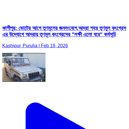
কাশীপুর: ভোটের আগে তৃণমূলের জনসংযোগ,আদ্রা শহর তৃণমুল কংগ্রেস
এর উদ্যোগে আদ্রায় তৃণমূল কংগ্রেসের "লক্ষী এলো ঘরে" কর্মসূচি
Kashipur, Purulia | Feb 19, 2026