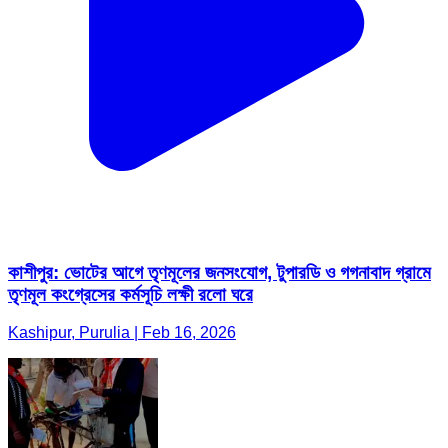
কাশীপুর: ভোটের আগে তৃণমূলের জনসংযোগ, টুপারডি ও গগনাবাদ গ্রামে
তৃণমূল কংগ্রেসের কর্মসূচি লক্ষী রলো ঘরে
Kashipur, Purulia | Feb 16, 2026