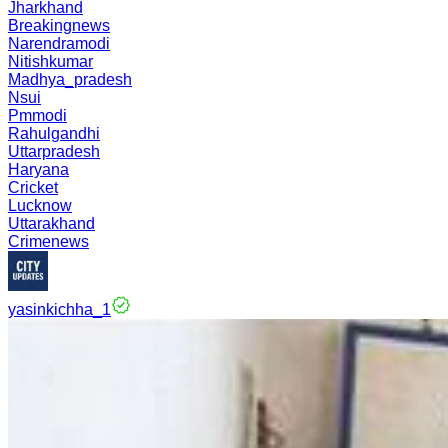
Jharkhand
Breakingnews
Narendramodi
Nitishkumar
Madhya_pradesh
Nsui
Pmmodi
Rahulgandhi
Uttarpradesh
Haryana
Cricket
Lucknow
Uttarakhand
Crimenews
yasinkichha_1