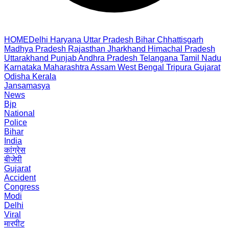
HOME
Delhi
Haryana
Uttar Pradesh
Bihar
Chhattisgarh
Madhya Pradesh
Rajasthan
Jharkhand
Himachal Pradesh
Uttarakhand
Punjab
Andhra Pradesh
Telangana
Tamil Nadu
Karnataka
Maharashtra
Assam
West Bengal
Tripura
Gujarat
Odisha
Kerala
Jansamasya
News
Bjp
National
Police
Bihar
India
कांग्रेस
बीजेपी
Gujarat
Accident
Congress
Modi
Delhi
Viral
मारपीट