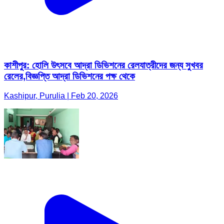
কাশীপুর: হোলি উৎসবে আদ্রা ডিভিশনের রেলযাত্রীদের জন্য সুখবর
রেলের,বিজ্ঞপ্তি আদ্রা ডিভিশনের পক্ষ থেকে
Kashipur, Purulia | Feb 20, 2026