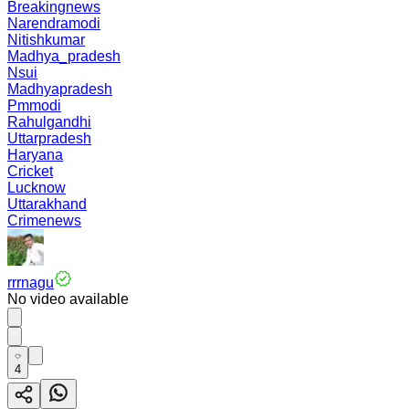
Breakingnews
Narendramodi
Nitishkumar
Madhya_pradesh
Nsui
Madhyapradesh
Pmmodi
Rahulgandhi
Uttarpradesh
Haryana
Cricket
Lucknow
Uttarakhand
Crimenews
rrrnagu
No video available
4