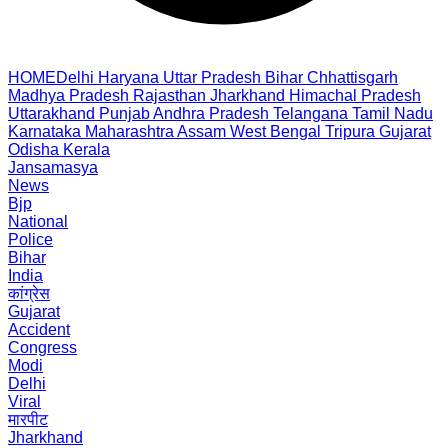
HOME
Delhi
Haryana
Uttar Pradesh
Bihar
Chhattisgarh
Madhya Pradesh
Rajasthan
Jharkhand
Himachal Pradesh
Uttarakhand
Punjab
Andhra Pradesh
Telangana
Tamil Nadu
Karnataka
Maharashtra
Assam
West Bengal
Tripura
Gujarat
Odisha
Kerala
Jansamasya
News
Bjp
National
Police
Bihar
India
कांग्रेस
Gujarat
Accident
Congress
Modi
Delhi
Viral
मारपीट
Jharkhand