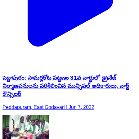
పెద్దాపురం: సామర్లకోట పట్టణం 31వ వార్డులో డ్రైనేజ్
నిర్మాణపనులను పరిశీలించిన మున్సిపల్ అధికారులు, వార్డ్
కౌన్సిలర్
Peddapuram, East Godavari | Jun 7, 2022