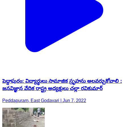
పెద్దాపురం: విద్యార్థులు సామాజిక స్రృహను అలవర్చుకోవాలి :
జనవిజ్ఞాన వేదిక రాష్ట్ర అధ్యక్షులు చల్లా రవికుమార్
Peddapuram, East Godavari | Jun 7, 2022