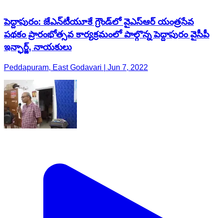
పెద్దాపురం: జేఎన్‌టీయూకే గ్రౌండ్‌లో వైఎస్‌ఆర్‌ యంత్రసేవ
పథకం ప్రారంభోత్సవ కార్యక్రమంలో పాల్గొన్న పెద్దాపురం వైసీపీ
ఇన్ఛార్జ్‌, నాయకులు
Peddapuram, East Godavari | Jun 7, 2022