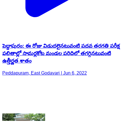
పెద్దాపురం: ఈ రోజు విడుదలైనటువంటి పదవ తరగతి పరీక్ష
ఫలితాల్లో సామర్లకోట మండల పరిధిలో తగగ్గినటువంటి
ఉత్తీర్ణత శాతం
Peddapuram, East Godavari | Jun 6, 2022