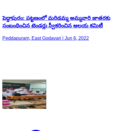
పెద్దాపురం: పట్టణంలో మరిడమ్మ అమ్మవారి జాతరకు
సంబంధించిన టెండర్లు స్వీకరించిన ఆలయ కమిటీ
Peddapuram, East Godavari | Jun 6, 2022