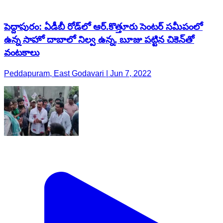
పెద్దాపురం: ఏడీబీ రోడ్‌లో ఆర్.కొత్తూరు సెంటర్ సమీపంలో
ఉన్న సాహో దాబాలో నిల్వ ఉన్న, బూజు పట్టిన చికెన్‌తో
వంటకాలు
Peddapuram, East Godavari | Jun 7, 2022