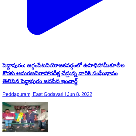
పెద్దాపురం: జగ్గంపేటనియోజకవర్గంలో ఉపాధిహామీకూలీల
కొరకు ఆమరణనిరాహారదీక్ష చేస్తున్న వారికి సంఘీభావం
తెలిపిన పెద్దాపురం జనసేన ఇంచార్జ్
Peddapuram, East Godavari | Jun 8, 2022