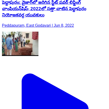
పెద్దాపురం: వైజాగ్‌లో జరిగిన స్టేట్ పవర్ లిఫ్టింగ్
ఛాంపియన్‌షిప్‌- 2022లో సత్తా చాటిన పెద్దాపురం
నియోజకవర్గ యువకులు
Peddapuram, East Godavari | Jun 8, 2022