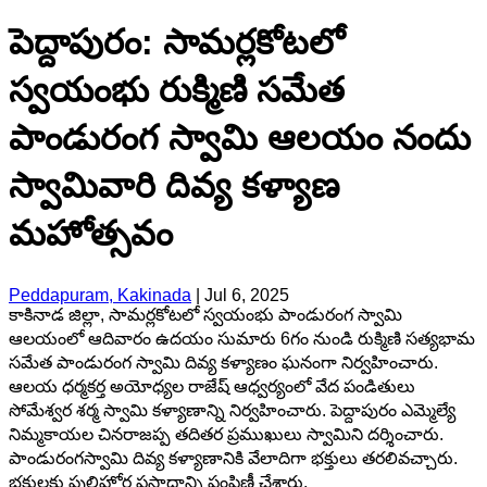
పెద్దాపురం: సామర్లకోటలో
స్వయంభు రుక్మిణి సమేత
పాండురంగ స్వామి ఆలయం నందు
స్వామివారి దివ్య కళ్యాణ
మహోత్సవం
Peddapuram, Kakinada
|
Jul 6, 2025
కాకినాడ జిల్లా, సామర్లకోటలో స్వయంభు పాండురంగ స్వామి
ఆలయంలో ఆదివారం ఉదయం సుమారు 6గం నుండి రుక్మిణి సత్యభామ
సమేత పాండురంగ స్వామి దివ్య కళ్యాణం ఘనంగా నిర్వహించారు.
ఆలయ ధర్మకర్త అయోధ్యల రాజేష్ ఆధ్వర్యంలో వేద పండితులు
సోమేశ్వర శర్మ స్వామి కళ్యాణాన్ని నిర్వహించారు. పెద్దాపురం ఎమ్మెల్యే
నిమ్మకాయల చినరాజప్ప తదితర ప్రముఖులు స్వామిని దర్శించారు.
పాండురంగస్వామి దివ్య కళ్యాణానికి వేలాదిగా భక్తులు తరలివచ్చారు.
భక్తులకు పులిహోర ప్రసాదాన్ని పంపిణీ చేశారు.