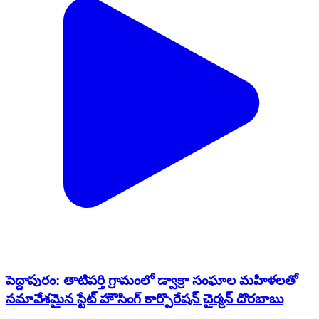
పెద్దాపురం: తాటిపర్తి గ్రామంలో డ్వాక్రా సంఘాల మహిళలతో
సమావేశమైన స్టేట్ హౌసింగ్ కార్పొరేషన్ చైర్మన్ దొరబాబు
Peddapuram, East Godavari | Jun 6, 2022