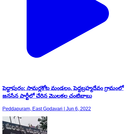
పెద్దాపురం: సామర్లకోట మండలం, పెద్దబ్రహ్మదేవం గ్రామంలో
జనసేన పార్టీలో చేరిన మొలకల చంటిబాబు
Peddapuram, East Godavari | Jun 6, 2022