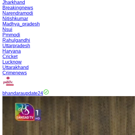
Jharkhand
Breakingnews
Narendramodi
Nitishkumar
Madhya_pradesh
Nsui
Pmmodi
Rahulgandhi
Uttarpradesh
Haryana
Cricket
Lucknow
Uttarakhand
Crimenews
bhandaraupdate24