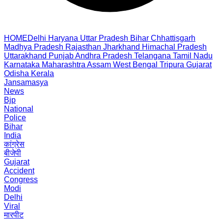
HOME
Delhi
Haryana
Uttar Pradesh
Bihar
Chhattisgarh
Madhya Pradesh
Rajasthan
Jharkhand
Himachal Pradesh
Uttarakhand
Punjab
Andhra Pradesh
Telangana
Tamil Nadu
Karnataka
Maharashtra
Assam
West Bengal
Tripura
Gujarat
Odisha
Kerala
Jansamasya
News
Bjp
National
Police
Bihar
India
कांग्रेस
बीजेपी
Gujarat
Accident
Congress
Modi
Delhi
Viral
मारपीट