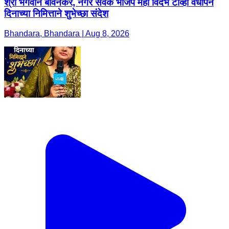
श्री भगवान बावनकर, नगर सेवक भाजप महा विदर्भ टीव्ही वर्धापन
दिनाच्या निमित्ताने शुभेच्छा संदेश
Bhandara, Bhandara | Aug 8, 2026