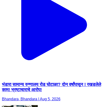
भंडारा सामान्य रुग्णालय रोड घोटाळा? दोन वर्षांपासून ! रखडलेले
काम! भ्रष्टाचाराचे आरोप!
Bhandara, Bhandara | Aug 5, 2026