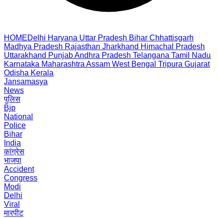
HOME
Delhi
Haryana
Uttar Pradesh
Bihar
Chhattisgarh
Madhya Pradesh
Rajasthan
Jharkhand
Himachal Pradesh
Uttarakhand
Punjab
Andhra Pradesh
Telangana
Tamil Nadu
Karnataka
Maharashtra
Assam
West Bengal
Tripura
Gujarat
Odisha
Kerala
Jansamasya
News
पुलिस
Bjp
National
Police
Bihar
India
कांग्रेस
भाजपा
Accident
Congress
Modi
Delhi
Viral
मारपीट