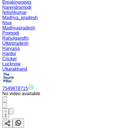
Breakingnews
Narendramodi
Nitishkumar
Madhya_pradesh
Nsui
Madhyapradesh
Pmmodi
Rahulgandhi
Uttarpradesh
Haryana
Hardoi
Cricket
Lucknow
Uttarakhand
7549878715
No video available
1