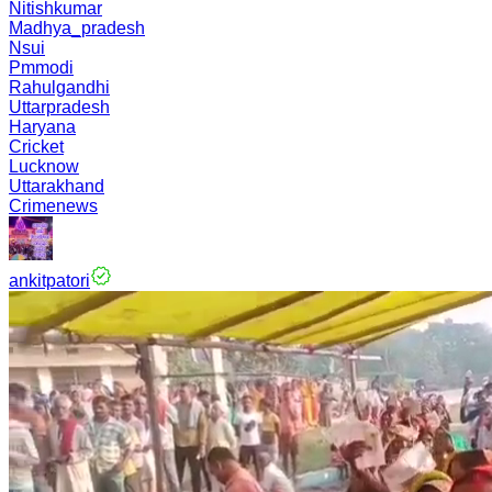
Nitishkumar
Madhya_pradesh
Nsui
Pmmodi
Rahulgandhi
Uttarpradesh
Haryana
Cricket
Lucknow
Uttarakhand
Crimenews
ankitpatori