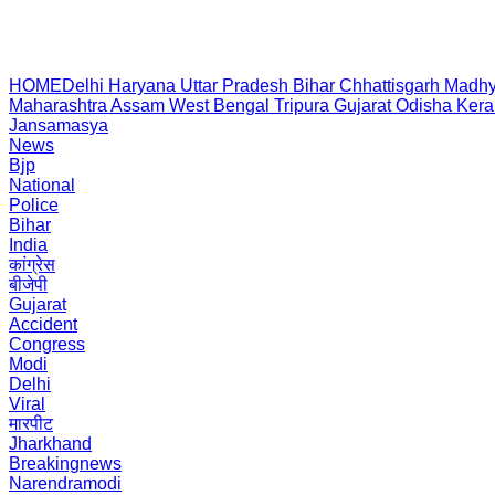
HOME
Delhi
Haryana
Uttar Pradesh
Bihar
Chhattisgarh
Madhy
Maharashtra
Assam
West Bengal
Tripura
Gujarat
Odisha
Kera
Jansamasya
News
Bjp
National
Police
Bihar
India
कांग्रेस
बीजेपी
Gujarat
Accident
Congress
Modi
Delhi
Viral
मारपीट
Jharkhand
Breakingnews
Narendramodi