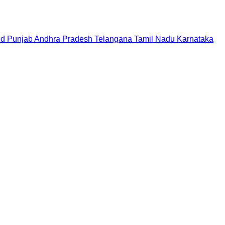
nd
Punjab
Andhra Pradesh
Telangana
Tamil Nadu
Karnataka