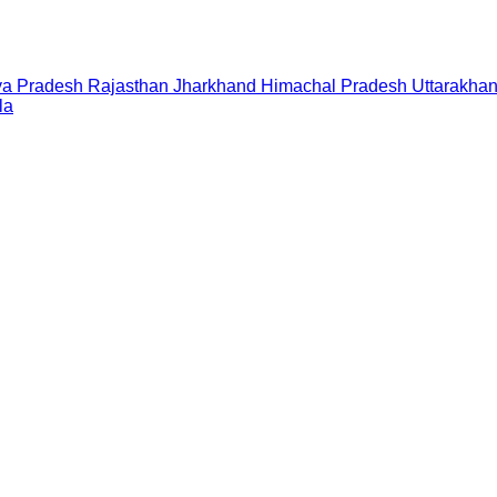
a Pradesh
Rajasthan
Jharkhand
Himachal Pradesh
Uttarakha
la