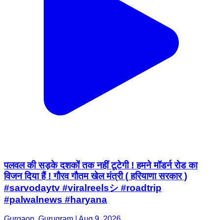
पलवल की सड़के दशकों तक नहीं टूटेगी ! हमने मॉडर्न रोड का
विजन दिया हैं ! गौरव गौतम खेल मंत्री ( हरियाणा सरकार )
#sarvodaytv #viralreelsシ #roadtrip
#palwalnews #haryana
Gurgaon, Gurugram | Aug 9, 2026