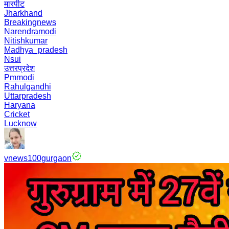
मारपीट
Jharkhand
Breakingnews
Narendramodi
Nitishkumar
Madhya_pradesh
Nsui
उत्तरप्रदेश
Pmmodi
Rahulgandhi
Uttarpradesh
Haryana
Cricket
Lucknow
vnews100gurgaon