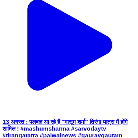
13 अगस्त : पलवल आ रहे हैं "मासूम शर्मा" तिरंगा यात्रा में होंगे
शामिल ! #mashumsharma #sarvodaytv
#tirangatatra #palwalnews #gauravgautam