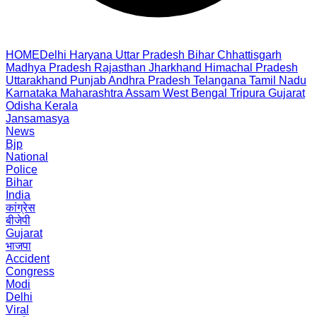
HOME
Delhi
Haryana
Uttar Pradesh
Bihar
Chhattisgarh
Madhya Pradesh
Rajasthan
Jharkhand
Himachal Pradesh
Uttarakhand
Punjab
Andhra Pradesh
Telangana
Tamil Nadu
Karnataka
Maharashtra
Assam
West Bengal
Tripura
Gujarat
Odisha
Kerala
Jansamasya
News
Bjp
National
Police
Bihar
India
कांग्रेस
बीजेपी
Gujarat
भाजपा
Accident
Congress
Modi
Delhi
Viral