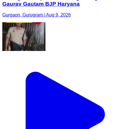
Gaurav Gautam BJP Haryana
Gurgaon, Gurugram | Aug 9, 2026