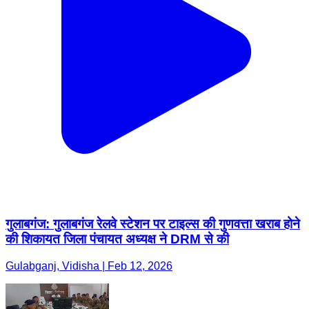
गुलाबगंज: गुलाबगंज रेलवे स्टेशन पर टाइल्स की गुणवत्ता खराब होने
की शिकायत जिला पंचायत अध्यक्ष ने DRM से की
Gulabganj, Vidisha | Feb 12, 2026