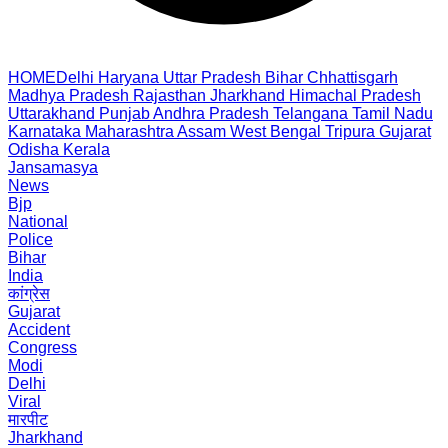
HOME
Delhi
Haryana
Uttar Pradesh
Bihar
Chhattisgarh
Madhya Pradesh
Rajasthan
Jharkhand
Himachal Pradesh
Uttarakhand
Punjab
Andhra Pradesh
Telangana
Tamil Nadu
Karnataka
Maharashtra
Assam
West Bengal
Tripura
Gujarat
Odisha
Kerala
Jansamasya
News
Bjp
National
Police
Bihar
India
कांग्रेस
Gujarat
Accident
Congress
Modi
Delhi
Viral
मारपीट
Jharkhand