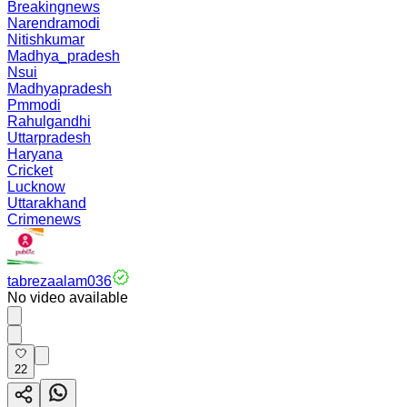
Breakingnews
Narendramodi
Nitishkumar
Madhya_pradesh
Nsui
Madhyapradesh
Pmmodi
Rahulgandhi
Uttarpradesh
Haryana
Cricket
Lucknow
Uttarakhand
Crimenews
tabrezaalam036
No video available
22