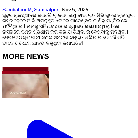
Sambalpur M, Sambalpur
|
Nov 5, 2025
ସୁଦୂର ରାଜସ୍ଥାନର କରେଲି ରୁ ଜଣେ ସାଧୁ ବାବା ରାଜ ଗିରି ଗୁଜର ଙ୍କ ପୁରୀ
ଗସ୍ତ ବେଳେ ଆଜି ଅପରାହ୍ନ 5ଟାରେ ମାନେଶ୍ଵର ର ଶିବ ମନ୍ଦିର ରେ
ପହଁଚିଥିଲେ l ତାଙ୍କୁ ଏହି ଅବସରରେ ସ୍ୱାଗତ କରାଯାଇଥିଲା l ସେ
ରାସ୍ତାରେ ଦଣ୍ଡ ପ୍ରଣାମ କରି କରି ଯାଉଥିବା ର ଦେଖିବାକୁ ମିଳିଥିଲା l
ସେପଟେ ଉକ୍ତ ବାବା ଜଣକ ସନାତନୀ ବଞ୍ଚାଓ ଅଭିଯାନ ରେ ଏହି ପରି
ଭାବେ ଚାରିଧାମ ଯାତ୍ରା କରୁଥିବା ଜଣାପଡିଛିl
MORE NEWS