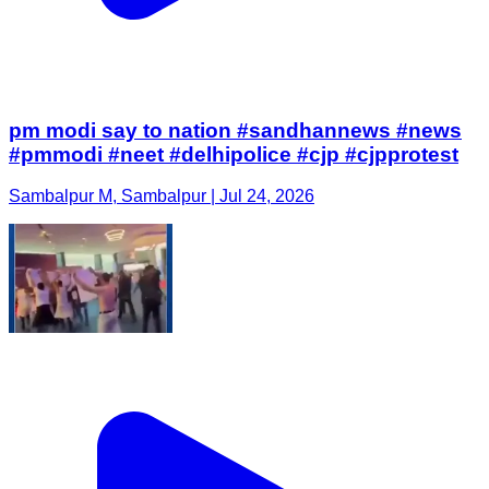
pm modi say to nation #sandhannews #news
#pmmodi #neet #delhipolice #cjp #cjpprotest
Sambalpur M, Sambalpur | Jul 24, 2026