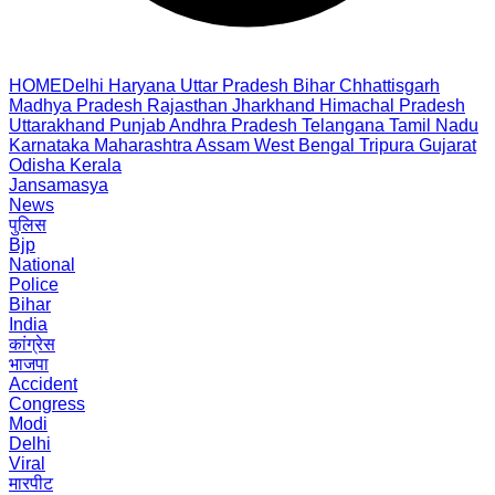
HOME
Delhi
Haryana
Uttar Pradesh
Bihar
Chhattisgarh
Madhya Pradesh
Rajasthan
Jharkhand
Himachal Pradesh
Uttarakhand
Punjab
Andhra Pradesh
Telangana
Tamil Nadu
Karnataka
Maharashtra
Assam
West Bengal
Tripura
Gujarat
Odisha
Kerala
Jansamasya
News
पुलिस
Bjp
National
Police
Bihar
India
कांग्रेस
भाजपा
Accident
Congress
Modi
Delhi
Viral
मारपीट