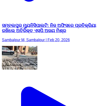
ସମ୍ବଲପୁର ମ୍ୟୁନିସିପାଲଟି: ନିଜ ଅଫିସରେ ପ୍ରତିକ୍ରିୟା
ରଖିଲେ ଅତିରିକ୍ତ ଏସପି ଅଜୟ ମିଶ୍ର
Sambalpur M, Sambalpur | Feb 20, 2026