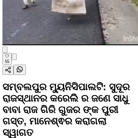
55
ସମ୍ବଲପୁର ମ୍ୟୁନିସିପାଲଟି: ସୁଦୂର
ରାଜସ୍ଥାନର କରେଲି ର ଜଣେ ସାଧୁ
ବାବା ରାଜ ଗିରି ଗୁଜର ଙ୍କ ପୁରୀ
ଗସ୍ତ, ମାନେଶ୍ଵର କରାଗଲା
ସ୍ୱାଗତ