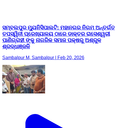
ସମ୍ବଲପୁର ମ୍ୟୁନିସିପାଲଟି: ମହାନଗର ନିଗମ ଅନ୍ତର୍ଗତ
ତପସ୍ୱିନୀ ପ୍ରେଖ୍ୟାଳୟ ଠାରେ ଡାକ୍ତର ରାସେଶ୍ୱରୀ
ପାଣିଗ୍ରାହୀ ଙ୍କୁ ନାଗରିକ ସମାଜ ପକ୍ଷରୁ ଅଶ୍ରୁଳ
ଶ୍ରଦ୍ଧାଞ୍ଜଳି
Sambalpur M, Sambalpur | Feb 20, 2026