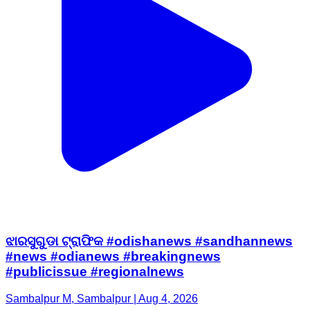
ଝାରସୁଗୁଡା ଟ୍ରାଫିକ #odishanews #sandhannews
#news #odianews #breakingnews
#publicissue #regionalnews
Sambalpur M, Sambalpur | Aug 4, 2026