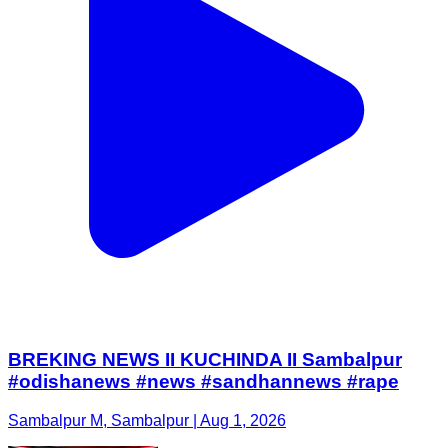
BREKING NEWS II KUCHINDA II Sambalpur
#odishanews #news #sandhannews #rape
Sambalpur M, Sambalpur | Aug 1, 2026