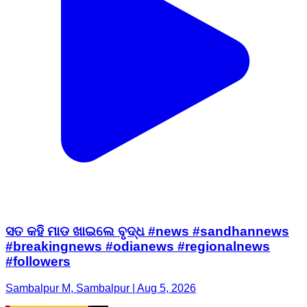
ସତ କହି ମାଡ ଖାଇଲେ ବୃଦ୍ଧ #news #sandhannews
#breakingnews #odianews #regionalnews
#followers
Sambalpur M, Sambalpur | Aug 5, 2026