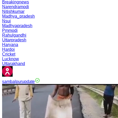
Breakingnews
Narendramodi
Nitishkumar
Madhya_pradesh
Nsui
Madhyapradesh
Pmmodi
Rahulgandhi
Uttarpradesh
Haryana
Hardoi
Cricket
Lucknow
Uttarakhand
sambalpurupdate