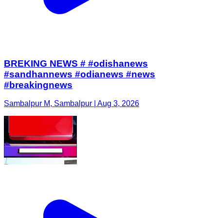
BREKING NEWS # #odishanews
#sandhannews #odianews #news
#breakingnews
Sambalpur M, Sambalpur | Aug 3, 2026