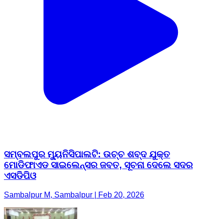
ସମ୍ବଲପୁର ମ୍ୟୁନିସିପାଲଟି: ଉଚ୍ଚ ଶବ୍ଦ ଯୁକ୍ତ
ମୋଡିଫାଏଡ ସାଇଲେନ୍ସର ଜବତ, ସୂଚନା ଦେଲେ ସଦର
ଏସଡିପିଓ
Sambalpur M, Sambalpur | Feb 20, 2026