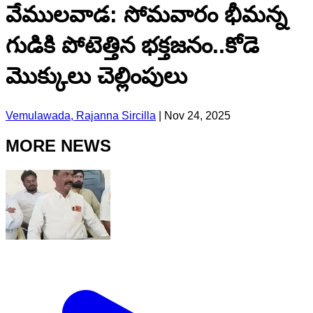
వేములవాడ: సోమవారం భీమన్న
గుడికి పోటెత్తిన భక్తజనం..కోడె
మొక్కులు చెల్లింపులు
Vemulawada, Rajanna Sircilla
|
Nov 24, 2025
MORE NEWS