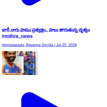
భారీ నాగు పాము ప్రత్యక్షం.. పాలు తాగుతున్న దృశ్యం
#mithra_news
Vemulawada, Rajanna Sircilla | Jul 25, 2026