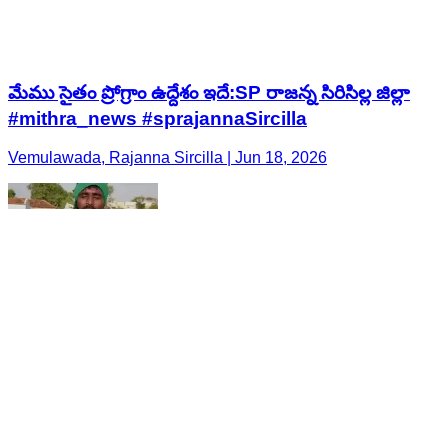
మేము సైతం ప్రోగ్రాం ఉద్దేశం ఇదే:SP రాజన్న సిరిసిల్ల జిల్లా
#mithra_news #sprajannaSircilla
Vemulawada, Rajanna Sircilla | Jun 18, 2026