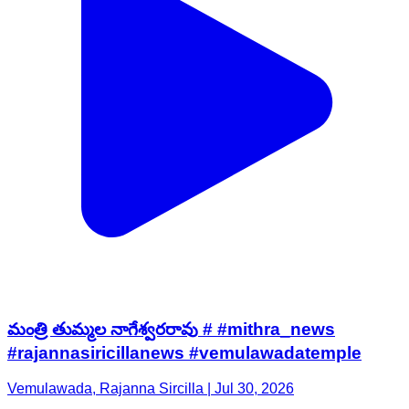
మంత్రి తుమ్మల నాగేశ్వరరావు # #mithra_news
#rajannasiricillanews #vemulawadatemple
Vemulawada, Rajanna Sircilla | Jul 30, 2026