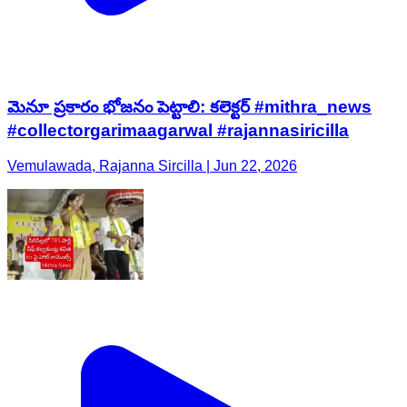
మెనూ ప్రకారం భోజనం పెట్టాలి: కలెక్టర్ #mithra_news
#collectorgarimaagarwal #rajannasiricilla
Vemulawada, Rajanna Sircilla | Jun 22, 2026