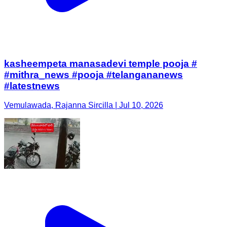
kasheempeta manasadevi temple pooja #
#mithra_news #pooja #telangananews
#latestnews
Vemulawada, Rajanna Sircilla | Jul 10, 2026