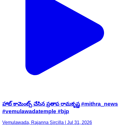
హాట్ కామెంట్స్ చేసిన ప్రతాప రామకృష్ణ #mithra_news
#vemulawadatemple #bjp
Vemulawada, Rajanna Sircilla | Jul 31, 2026