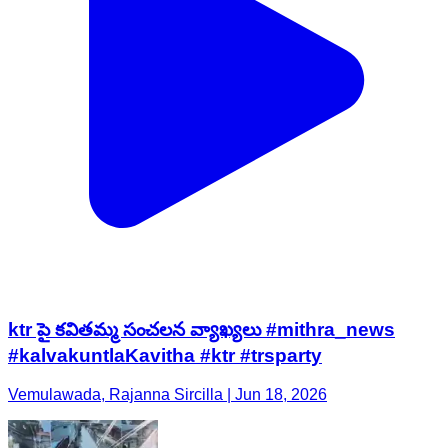
ktr పై కవితమ్మ సంచలన వ్యాఖ్యలు #mithra_news
#kalvakuntlaKavitha #ktr #trsparty
Vemulawada, Rajanna Sircilla | Jun 18, 2026