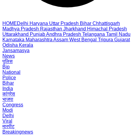
HOME
Delhi
Haryana
Uttar Pradesh
Bihar
Chhattisgarh
Madhya Pradesh
Rajasthan
Jharkhand
Himachal Pradesh
Uttarakhand
Punjab
Andhra Pradesh
Telangana
Tamil Nadu
Karnataka
Maharashtra
Assam
West Bengal
Tripura
Gujarat
Odisha
Kerala
Jansamasya
News
पुलिस
Bjp
National
Police
Bihar
India
कांग्रेस
भाजपा
Congress
Modi
Delhi
Viral
मारपीट
Breakingnews