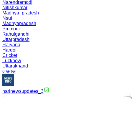
Narendramodi
Nitishkumar
Madhya_pradesh
Nsui
Madhyapradesh
Pmmodi
Rahulgandhi
Uttarpradesh
Haryana
Hardoi
Cricket
Lucknow
Uttarakhand
लखनऊ
harinewsupdates_3