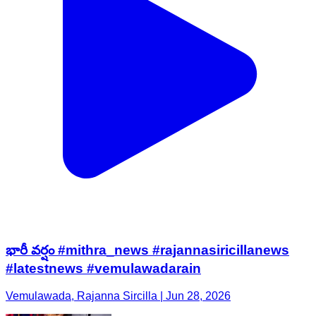
భారీ వర్షం #mithra_news #rajannasiricillanews
#latestnews #vemulawadarain
Vemulawada, Rajanna Sircilla | Jun 28, 2026