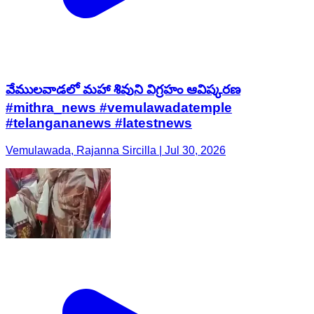
వేములవాడలో మహా శివుని విగ్రహం ఆవిష్కరణ
#mithra_news #vemulawadatemple
#telangananews #latestnews
Vemulawada, Rajanna Sircilla | Jul 30, 2026