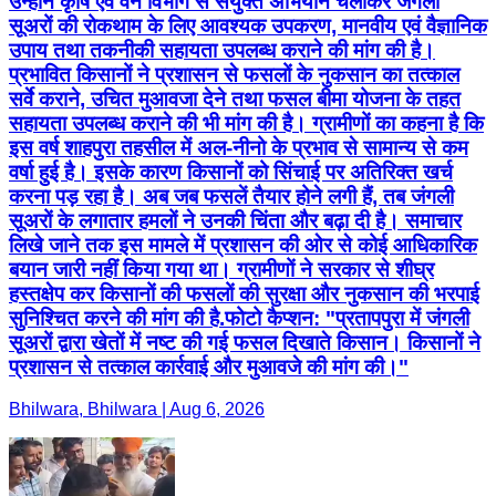
उन्होंने कृषि एवं वन विभाग से संयुक्त अभियान चलाकर जंगली
सूअरों की रोकथाम के लिए आवश्यक उपकरण, मानवीय एवं वैज्ञानिक
उपाय तथा तकनीकी सहायता उपलब्ध कराने की मांग की है।
प्रभावित किसानों ने प्रशासन से फसलों के नुकसान का तत्काल
सर्वे कराने, उचित मुआवजा देने तथा फसल बीमा योजना के तहत
सहायता उपलब्ध कराने की भी मांग की है। ग्रामीणों का कहना है कि
इस वर्ष शाहपुरा तहसील में अल-नीनो के प्रभाव से सामान्य से कम
वर्षा हुई है। इसके कारण किसानों को सिंचाई पर अतिरिक्त खर्च
करना पड़ रहा है। अब जब फसलें तैयार होने लगी हैं, तब जंगली
सूअरों के लगातार हमलों ने उनकी चिंता और बढ़ा दी है। समाचार
लिखे जाने तक इस मामले में प्रशासन की ओर से कोई आधिकारिक
बयान जारी नहीं किया गया था। ग्रामीणों ने सरकार से शीघ्र
हस्तक्षेप कर किसानों की फसलों की सुरक्षा और नुकसान की भरपाई
सुनिश्चित करने की मांग की है.फोटो कैप्शन: "प्रतापपुरा में जंगली
सूअरों द्वारा खेतों में नष्ट की गई फसल दिखाते किसान। किसानों ने
प्रशासन से तत्काल कार्रवाई और मुआवजे की मांग की।"
Bhilwara, Bhilwara | Aug 6, 2026