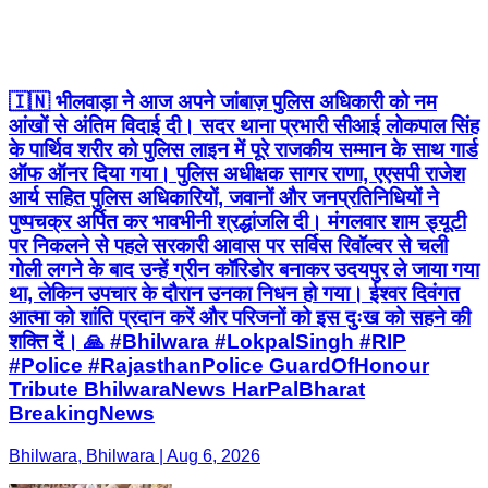
🇮🇳 भीलवाड़ा ने आज अपने जांबाज़ पुलिस अधिकारी को नम
आंखों से अंतिम विदाई दी। सदर थाना प्रभारी सीआई लोकपाल सिंह
के पार्थिव शरीर को पुलिस लाइन में पूरे राजकीय सम्मान के साथ गार्ड
ऑफ ऑनर दिया गया। पुलिस अधीक्षक सागर राणा, एएसपी राजेश
आर्य सहित पुलिस अधिकारियों, जवानों और जनप्रतिनिधियों ने
पुष्पचक्र अर्पित कर भावभीनी श्रद्धांजलि दी। मंगलवार शाम ड्यूटी
पर निकलने से पहले सरकारी आवास पर सर्विस रिवॉल्वर से चली
गोली लगने के बाद उन्हें ग्रीन कॉरिडोर बनाकर उदयपुर ले जाया गया
था, लेकिन उपचार के दौरान उनका निधन हो गया। ईश्वर दिवंगत
आत्मा को शांति प्रदान करें और परिजनों को इस दुःख को सहने की
शक्ति दें। 🙏 #Bhilwara #LokpalSingh #RIP
#Police #RajasthanPolice GuardOfHonour
Tribute BhilwaraNews HarPalBharat
BreakingNews
Bhilwara, Bhilwara | Aug 6, 2026