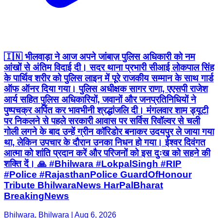
🇮🇳 भीलवाड़ा ने आज अपने जांबाज़ पुलिस अधिकारी को नम
आंखों से अंतिम विदाई दी। सदर थाना प्रभारी सीआई लोकपाल सिंह
के पार्थिव शरीर को पुलिस लाइन में पूरे राजकीय सम्मान के साथ गार्ड
ऑफ ऑनर दिया गया। पुलिस अधीक्षक सागर राणा, एएसपी राजेश
आर्य सहित पुलिस अधिकारियों, जवानों और जनप्रतिनिधियों ने
पुष्पचक्र अर्पित कर भावभीनी श्रद्धांजलि दी। मंगलवार शाम ड्यूटी
पर निकलने से पहले सरकारी आवास पर सर्विस रिवॉल्वर से चली
गोली लगने के बाद उन्हें ग्रीन कॉरिडोर बनाकर उदयपुर ले जाया गया
था, लेकिन उपचार के दौरान उनका निधन हो गया। ईश्वर दिवंगत
आत्मा को शांति प्रदान करें और परिजनों को इस दुःख को सहने की
शक्ति दें। 🙏 #Bhilwara #LokpalSingh #RIP
#Police #RajasthanPolice GuardOfHonour
Tribute BhilwaraNews HarPalBharat
BreakingNews
Bhilwara, Bhilwara | Aug 6, 2026