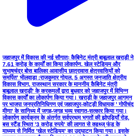
जहाजपुर में विकास की नई सौगातः कैबिनेट मंत्री बाबूलाल खराड़ी ने
7.61 करोड़ के कार्यों का किया लोकार्पण, खेल स्टेडियम और
सुभाषचंद्र बोस बालिका आवासीय छात्रावास क्षेत्रवासियों को
समर्पित’ भीलवाड़ा :राजकुमार गोयल, 5 अगस्त जनजाति क्षेत्रीय
विकास विभाग, राजस्थान सरकार के माननीय कैबिनेट मंत्री
बाबूलाल खराड़ी’ के करकमलों द्वारा बुधवार को जहाजपुर में विभिन्न
विकास कार्यों का लोकार्पण किया गया। खराड़ी के जहाजपुर आगमन
पर भाजपा जनप्रतिनिधिगण एवं जहाजपुर-कोटड़ी विधायक ’ गोपीचंद
मीणा’ के सानिध्य में जगह-जगह भव्य स्वागत-सत्कार किया गया।
लोकार्पण कार्यक्रम के अंतर्गत सर्वप्रथम भगतों की झोपड़ियाँ रोड,
बस स्टैंड स्थित ’3 करोड़ रुपये’ की लागत से क्डथ्ज् फंड के
माध्यम से निर्मित ’खेल स्टेडियम’ का उद्घाटन किया गया। इसके
पश्चात जालमपुरा चैराहा स्थित ’4.61 करोड़ रुपये’ की लागत से
निर्मित ’नेताजी सुभाषचंद्र बोस बालिका आवासीय छात्रावास (मॉडल
स्कूल)’ का लोकार्पण किया गया। इस प्रकार कुल ’7.61 करोड़
रुपये’ के विकास कार्य क्षेत्रवासियों को समर्पित किए गए। इस
अवसर पर अपने संबोधन में मंत्री बाबूलाल खराड़ी ने कहा कि
मुख्यमंत्री भजनलाल शर्मा के नेतृत्व में प्रदेश सरकार जनजाति