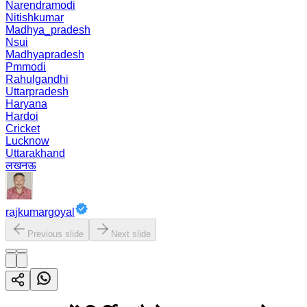
Narendramodi
Nitishkumar
Madhya_pradesh
Nsui
Madhyapradesh
Pmmodi
Rahulgandhi
Uttarpradesh
Haryana
Hardoi
Cricket
Lucknow
Uttarakhand
लखनऊ
rajkumargoyal
Previous slide
Next slide