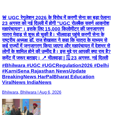
🚨 UGC रेगुलेशन 2026 के विरोध में करणी सेना का बड़ा ऐलान!
23 अगस्त को नई दिल्ली में होगी "UGC रोलबैक सवर्ण आक्रोश
महापंचायत"। इसके लिए 15,000 किलोमीटर की जनजागरण
यात्रा मेवाड़ से शुरू हो चुकी है। भीलवाड़ा पहुंचे करणी सेना के
राष्ट्रीय अध्यक्ष डॉ. राज शेखावत ने कहा कि यात्रा के माध्यम से
कई राज्यों में जनजागरण किया जाएगा और महापंचायत में देशभर से
लोगों के शामिल होने की उम्मीद है। इस मुद्दे पर आपकी क्या राय है?
कमेंट में जरूर बताइए। 📍 भीलवाड़ा | 🗓️ 23 अगस्त, नई दिल्ली
#Bhilwara #UGC #UGCRegulation2026 #Delhi
#KarniSena Rajasthan NewsUpdate
BreakingNews HarPalBharat Education
ViralNews IndiaNews
Bhilwara, Bhilwara | Aug 6, 2026