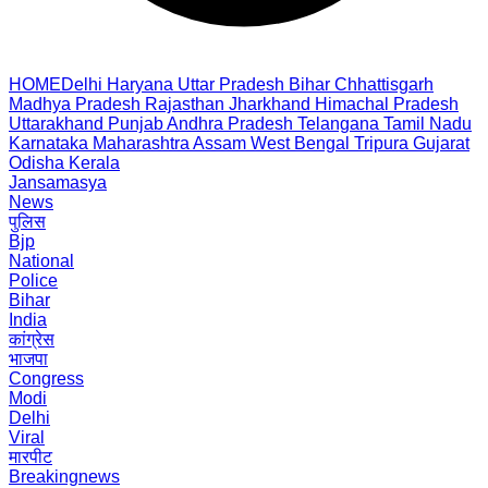
HOME
Delhi
Haryana
Uttar Pradesh
Bihar
Chhattisgarh
Madhya Pradesh
Rajasthan
Jharkhand
Himachal Pradesh
Uttarakhand
Punjab
Andhra Pradesh
Telangana
Tamil Nadu
Karnataka
Maharashtra
Assam
West Bengal
Tripura
Gujarat
Odisha
Kerala
Jansamasya
News
पुलिस
Bjp
National
Police
Bihar
India
कांग्रेस
भाजपा
Congress
Modi
Delhi
Viral
मारपीट
Breakingnews