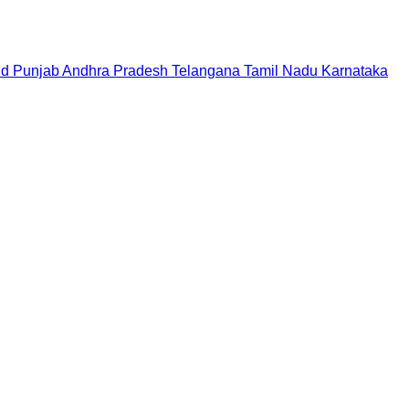
nd
Punjab
Andhra Pradesh
Telangana
Tamil Nadu
Karnataka