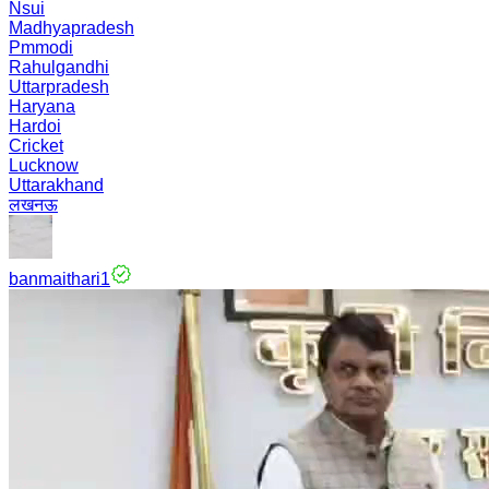
Nsui
Madhyapradesh
Pmmodi
Rahulgandhi
Uttarpradesh
Haryana
Hardoi
Cricket
Lucknow
Uttarakhand
लखनऊ
banmaithari1