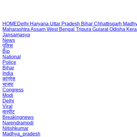
HOME
Delhi
Haryana
Uttar Pradesh
Bihar
Chhattisgarh
Madhy
Maharashtra
Assam
West Bengal
Tripura
Gujarat
Odisha
Kera
Jansamasya
News
पुलिस
Bjp
National
Police
Bihar
India
कांग्रेस
भाजपा
Congress
Modi
Delhi
Viral
मारपीट
Breakingnews
Narendramodi
Nitishkumar
Madhya_pradesh