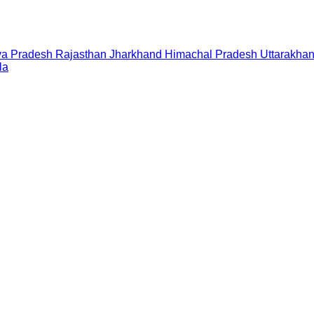
a Pradesh
Rajasthan
Jharkhand
Himachal Pradesh
Uttarakha
la