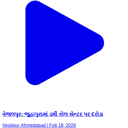
વેજલપુર: જુહાપુરામાં ડમી કોલ સેન્ટર પર દરોડા
Vejalpur, Ahmedabad | Feb 18, 2026