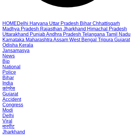
HOME
Delhi
Haryana
Uttar Pradesh
Bihar
Chhattisgarh
Madhya Pradesh
Rajasthan
Jharkhand
Himachal Pradesh
Uttarakhand
Punjab
Andhra Pradesh
Telangana
Tamil Nadu
Karnataka
Maharashtra
Assam
West Bengal
Tripura
Gujarat
Odisha
Kerala
Jansamasya
News
Bjp
National
Police
Bihar
India
कांग्रेस
Gujarat
Accident
Congress
Modi
Delhi
Viral
मारपीट
Jharkhand