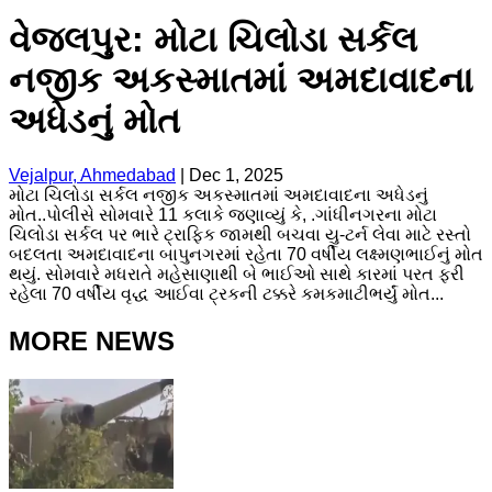
વેજલપુર: મોટા ચિલોડા સર્કલ
નજીક અકસ્માતમાં અમદાવાદના
અધેડનું મોત
Vejalpur, Ahmedabad
|
Dec 1, 2025
મોટા ચિલોડા સર્કલ નજીક અકસ્માતમાં અમદાવાદના અધેડનું
મોત..પોલીસે સોમવારે 11 કલાકે જણાવ્યું કે, .ગાંધીનગરના મોટા
ચિલોડા સર્કલ પર ભારે ટ્રાફિક જામથી બચવા યુ-ટર્ન લેવા માટે રસ્તો
બદલતા અમદાવાદના બાપુનગરમાં રહેતા 70 વર્ષીય લક્ષ્મણભાઈનું મોત
થયું. સોમવારે મધરાતે મહેસાણાથી બે ભાઈઓ સાથે કારમાં પરત ફરી
રહેલા 70 વર્ષીય વૃદ્ધ આઈવા ટ્રકની ટક્કરે કમકમાટીભર્યું મોત...
MORE NEWS