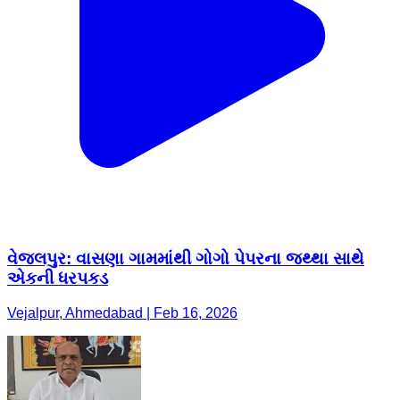
વેજલપુર: વાસણા ગામમાંથી ગોગો પેપરના જથ્થા સાથે
એકની ધરપકડ
Vejalpur, Ahmedabad | Feb 16, 2026