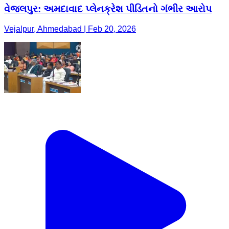
વેજલપુર: અમદાવાદ પ્લેનક્રેશ પીડિતનો ગંભીર આરોપ
Vejalpur, Ahmedabad | Feb 20, 2026