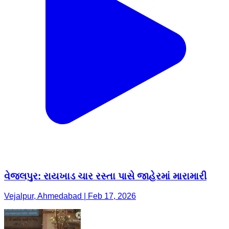
વેજલપુર: રાયખાડ ચાર રસ્તા પાસે જાહેરમાં મારામારી
Vejalpur, Ahmedabad | Feb 17, 2026