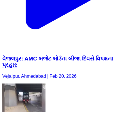
વેજલપુર: AMC બજેટ બોર્ડના બીજા દિવસે વિપક્ષના
પ્રહાર
Vejalpur, Ahmedabad | Feb 20, 2026