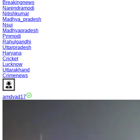
Breakingnews
Narendramodi
Nitishkumar
Madhya_pradesh
Nsui
Madhyapradesh
Pmmodi
Rahulgandhi
Uttarpradesh
Haryana
Cricket
Lucknow
Uttarakhand
Crimenews
amdvad17