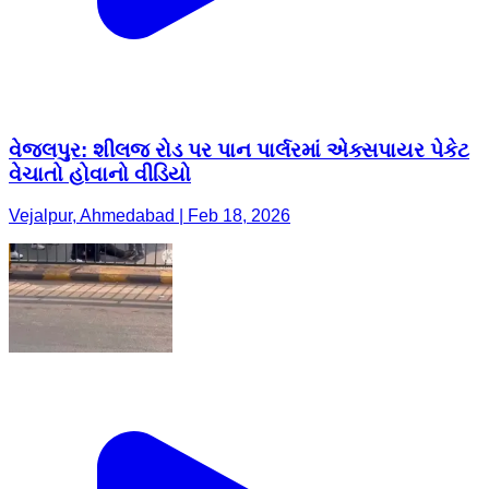
વેજલપુર: શીલજ રોડ પર પાન પાર્લરમાં એક્સપાયર પેકેટ
વેચાતો હોવાનો વીડિયો
Vejalpur, Ahmedabad | Feb 18, 2026