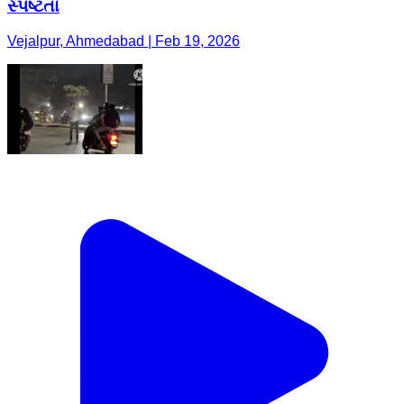
સ્પષ્ટતા
Vejalpur, Ahmedabad | Feb 19, 2026