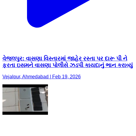
વેજલપુર: વાસણા વિસ્તારમાં જાહેર રસ્તા પર દારૂ પી ને
ફરતા ઇસમને વાસણા પોલીસે ઝડપી કાયદાનું ભાન કરાવ્યું
Vejalpur, Ahmedabad | Feb 19, 2026