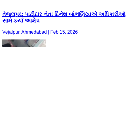
વેજલપુર: પાટીદાર નેતા દિનેશ બાંભણિયાએ અધિકારીઓ
સામે કર્યા આક્ષેપ
Vejalpur, Ahmedabad | Feb 15, 2026