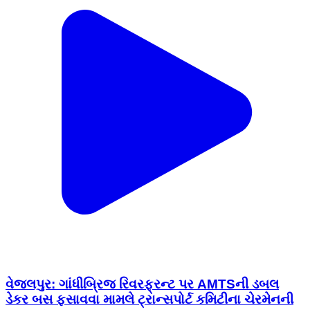
વેજલપુર: ગાંધીબ્રિજ રિવરફ્રન્ટ પર AMTSની ડબલ
ડેકર બસ ફસાવવા મામલે ટ્રાન્સપોર્ટ કમિટીના ચેરમેનની