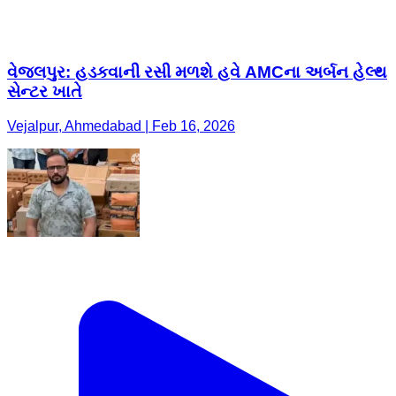
વેજલપુર: હડકવાની રસી મળશે હવે AMCના અર્બન હેલ્થ
સેન્ટર ખાતે
Vejalpur, Ahmedabad | Feb 16, 2026