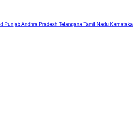
nd
Punjab
Andhra Pradesh
Telangana
Tamil Nadu
Karnataka