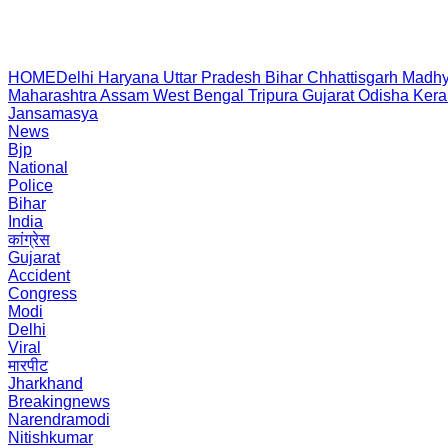
HOME
Delhi
Haryana
Uttar Pradesh
Bihar
Chhattisgarh
Madhy
Maharashtra
Assam
West Bengal
Tripura
Gujarat
Odisha
Kera
Jansamasya
News
Bjp
National
Police
Bihar
India
कांग्रेस
Gujarat
Accident
Congress
Modi
Delhi
Viral
मारपीट
Jharkhand
Breakingnews
Narendramodi
Nitishkumar