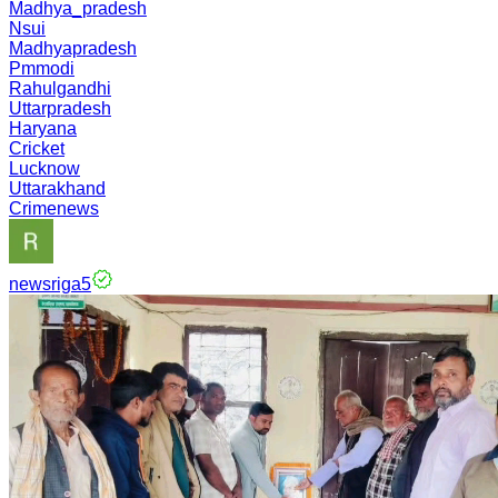
Madhya_pradesh
Nsui
Madhyapradesh
Pmmodi
Rahulgandhi
Uttarpradesh
Haryana
Cricket
Lucknow
Uttarakhand
Crimenews
newsriga5