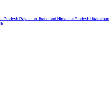
a Pradesh
Rajasthan
Jharkhand
Himachal Pradesh
Uttarakha
la