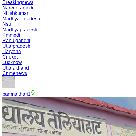
Breakingnews
Narendramodi
Nitishkumar
Madhya_pradesh
Nsui
Madhyapradesh
Pmmodi
Rahulgandhi
Uttarpradesh
Haryana
Cricket
Lucknow
Uttarakhand
Crimenews
banmaithari1