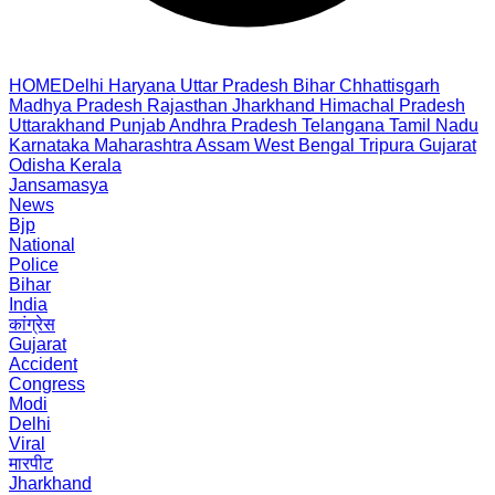
HOME
Delhi
Haryana
Uttar Pradesh
Bihar
Chhattisgarh
Madhya Pradesh
Rajasthan
Jharkhand
Himachal Pradesh
Uttarakhand
Punjab
Andhra Pradesh
Telangana
Tamil Nadu
Karnataka
Maharashtra
Assam
West Bengal
Tripura
Gujarat
Odisha
Kerala
Jansamasya
News
Bjp
National
Police
Bihar
India
कांग्रेस
Gujarat
Accident
Congress
Modi
Delhi
Viral
मारपीट
Jharkhand