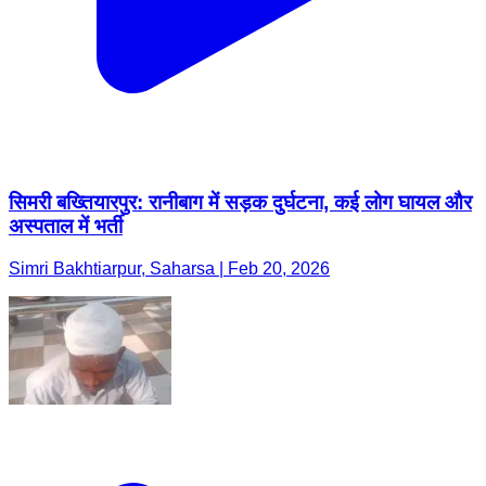
सिमरी बख्तियारपुर: रानीबाग में सड़क दुर्घटना, कई लोग घायल और
अस्पताल में भर्ती
Simri Bakhtiarpur, Saharsa | Feb 20, 2026