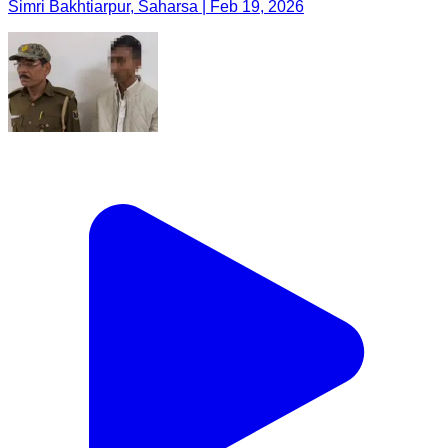
Simri Bakhtiarpur, Saharsa | Feb 19, 2026