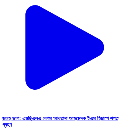
জলহ ভাগ: এমছিএলএ বেগম আখতাৰা আহমেদক ইএম হিচাপে শপত
গ্ৰহণ