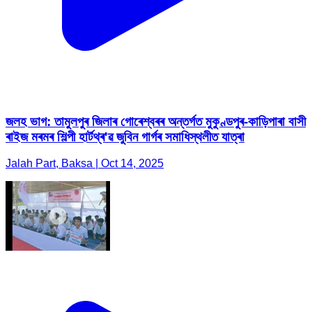
জলহ ভাগ: তামুলপুৰ জিলাৰ গোৰেশ্বৰৰ অন্তৰ্গত মুকুণ্ডপুৰ-কাড়িপাৰা বাসী
ৰাইজ মৰমৰ শিল্পী হাৰ্টথ্ৰ'ৱ জুবিন গাৰ্গৰ সমাধিস্থলীত যাত্ৰা
Jalah Part, Baksa | Oct 14, 2025