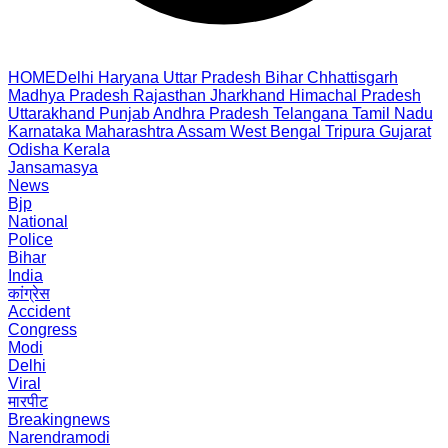
HOME
Delhi
Haryana
Uttar Pradesh
Bihar
Chhattisgarh
Madhya Pradesh
Rajasthan
Jharkhand
Himachal Pradesh
Uttarakhand
Punjab
Andhra Pradesh
Telangana
Tamil Nadu
Karnataka
Maharashtra
Assam
West Bengal
Tripura
Gujarat
Odisha
Kerala
Jansamasya
News
Bjp
National
Police
Bihar
India
कांग्रेस
Accident
Congress
Modi
Delhi
Viral
मारपीट
Breakingnews
Narendramodi