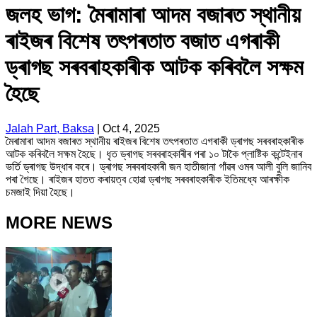
জলহ ভাগ: মৈৰামাৰা আদম বজাৰত স্থানীয়
ৰাইজৰ বিশেষ তৎপৰতাত বজাত এগৰাকী
ড্ৰাগছ সৰবৰাহকাৰীক আটক কৰিবলৈ সক্ষম
হৈছে
Jalah Part, Baksa
|
Oct 4, 2025
মৈৰামাৰা আদম বজাৰত স্থানীয় ৰাইজৰ বিশেষ তৎপৰতাত এগৰাকী ড্ৰাগছ সৰবৰাহকাৰীক
আটক কৰিবলৈ সক্ষম হৈছে। ধৃত ড্ৰাগছ সৰবৰাহকাৰীৰ পৰা ১০ টাকৈ প্লাষ্টিক কন্টেইনাৰ
ভৰ্তি ড্ৰাগছ উদ্ধাৰ কৰে। ড্ৰাগছ সৰবৰাহকাৰী জন হাতীজানা গাঁৱৰ ওমৰ আলী বুলি জানিব
পৰা গৈছে। ৰাইজৰ হাতত কৰায়ত্ব হোৱা ড্ৰাগছ সৰবৰাহকাৰীক ইতিমধ্যে আৰক্ষীক
চমজাই দিয়া হৈছে।
MORE NEWS