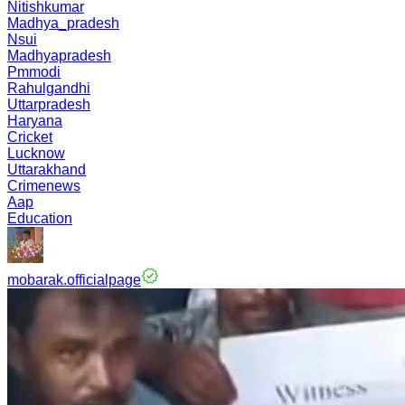
Nitishkumar
Madhya_pradesh
Nsui
Madhyapradesh
Pmmodi
Rahulgandhi
Uttarpradesh
Haryana
Cricket
Lucknow
Uttarakhand
Crimenews
Aap
Education
mobarak.officialpage