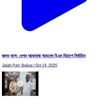
জলহ ভাগ: বেগম আকতাৰা আহমেদ ইএম হিচাপে নিৰ্বাচিত
Jalah Part, Baksa | Oct 14, 2025