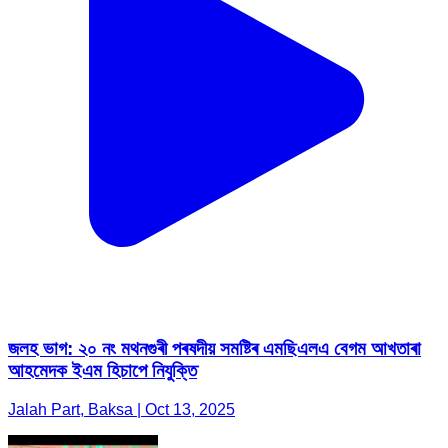
জলহ ভাগ: ২০ নং মথনগুৰী পৰষদীয় সমষ্টিৰ এমছিএলএ বেগম আখতাৰা
আহমেদক ইএম হিচাপে নিযুক্তি
Jalah Part, Baksa | Oct 13, 2025