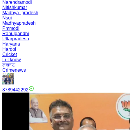
Narendramodi
Nitishkumar
Madhya_pradesh
Nsui
Madhyapradesh
Pmmodi
Rahulgandhi
Uttarpradesh
Haryana
Hardoi
Cricket
Lucknow
लखनऊ
Crimenews
8789442292