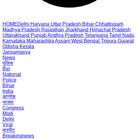
HOME
Delhi
Haryana
Uttar Pradesh
Bihar
Chhattisgarh
Madhya Pradesh
Rajasthan
Jharkhand
Himachal Pradesh
Uttarakhand
Punjab
Andhra Pradesh
Telangana
Tamil Nadu
Karnataka
Maharashtra
Assam
West Bengal
Tripura
Gujarat
Odisha
Kerala
Jansamasya
News
पुलिस
Bjp
National
Police
Bihar
India
कांग्रेस
भाजपा
Congress
Modi
Delhi
Viral
मारपीट
Breakingnews