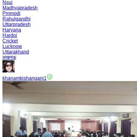
Nsui
Madhyapradesh
Pmmodi
Rahulgandhi
Uttarpradesh
Haryana
Hardoi
Cricket
Lucknow
Uttarakhand
लखनऊ
khanamkishanganj1