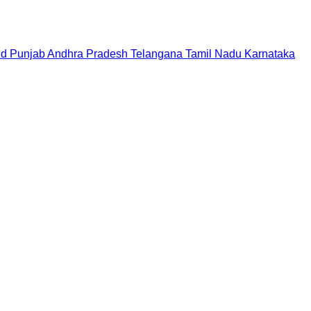
nd
Punjab
Andhra Pradesh
Telangana
Tamil Nadu
Karnataka