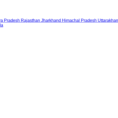
a Pradesh
Rajasthan
Jharkhand
Himachal Pradesh
Uttarakha
la