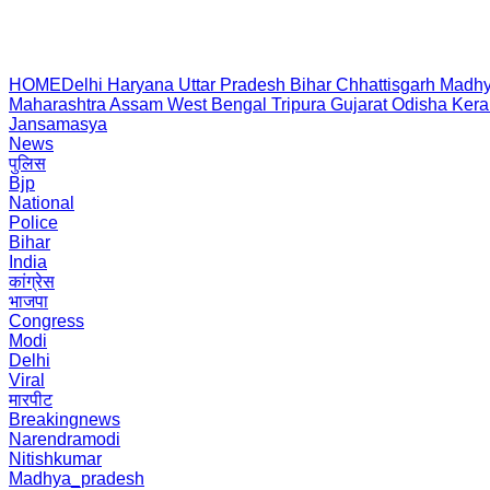
HOME
Delhi
Haryana
Uttar Pradesh
Bihar
Chhattisgarh
Madhy
Maharashtra
Assam
West Bengal
Tripura
Gujarat
Odisha
Kera
Jansamasya
News
पुलिस
Bjp
National
Police
Bihar
India
कांग्रेस
भाजपा
Congress
Modi
Delhi
Viral
मारपीट
Breakingnews
Narendramodi
Nitishkumar
Madhya_pradesh