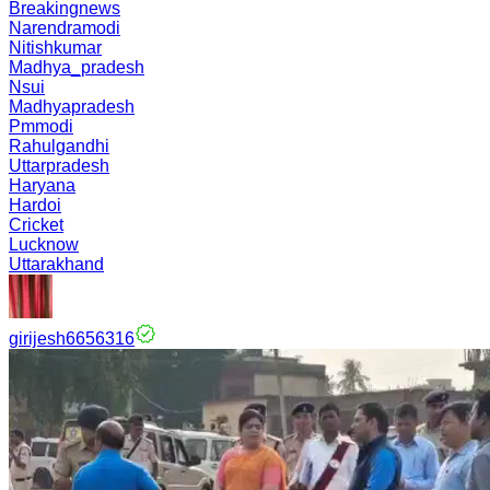
Breakingnews
Narendramodi
Nitishkumar
Madhya_pradesh
Nsui
Madhyapradesh
Pmmodi
Rahulgandhi
Uttarpradesh
Haryana
Hardoi
Cricket
Lucknow
Uttarakhand
girijesh6656316