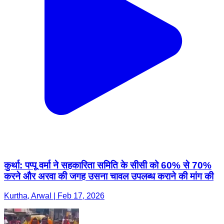
कुर्था: पप्पू वर्मा ने सहकारिता समिति के सीसी को 60% से 70%
करने और अरवा की जगह उसना चावल उपलब्ध कराने की मांग की
Kurtha, Arwal | Feb 17, 2026