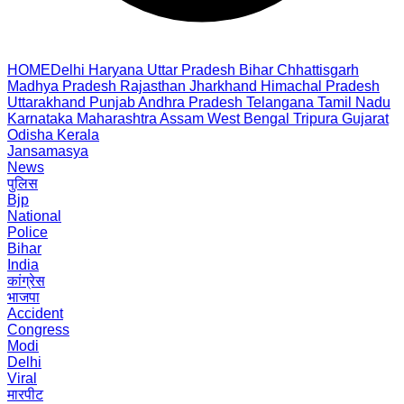
HOME
Delhi
Haryana
Uttar Pradesh
Bihar
Chhattisgarh
Madhya Pradesh
Rajasthan
Jharkhand
Himachal Pradesh
Uttarakhand
Punjab
Andhra Pradesh
Telangana
Tamil Nadu
Karnataka
Maharashtra
Assam
West Bengal
Tripura
Gujarat
Odisha
Kerala
Jansamasya
News
पुलिस
Bjp
National
Police
Bihar
India
कांग्रेस
भाजपा
Accident
Congress
Modi
Delhi
Viral
मारपीट