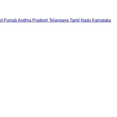
nd
Punjab
Andhra Pradesh
Telangana
Tamil Nadu
Karnataka