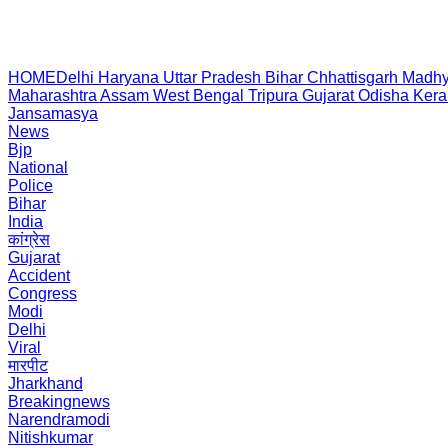
HOME
Delhi
Haryana
Uttar Pradesh
Bihar
Chhattisgarh
Madhy
Maharashtra
Assam
West Bengal
Tripura
Gujarat
Odisha
Kera
Jansamasya
News
Bjp
National
Police
Bihar
India
कांग्रेस
Gujarat
Accident
Congress
Modi
Delhi
Viral
मारपीट
Jharkhand
Breakingnews
Narendramodi
Nitishkumar