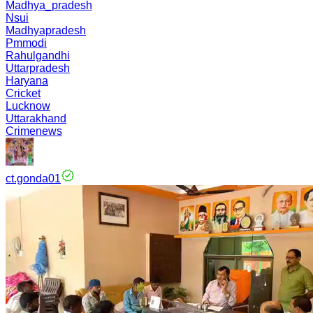
Madhya_pradesh
Nsui
Madhyapradesh
Pmmodi
Rahulgandhi
Uttarpradesh
Haryana
Cricket
Lucknow
Uttarakhand
Crimenews
ct.gonda01