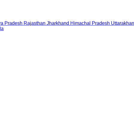
a Pradesh
Rajasthan
Jharkhand
Himachal Pradesh
Uttarakha
la