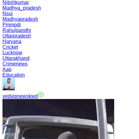
Nitishkumar
Madhya_pradesh
Nsui
Madhyapradesh
Pmmodi
Rahulgandhi
Uttarpradesh
Haryana
Cricket
Lucknow
Uttarakhand
Crimenews
Aap
Education
vedvipnewskwd