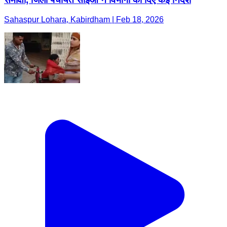
Sahaspur Lohara, Kabirdham | Feb 18, 2026