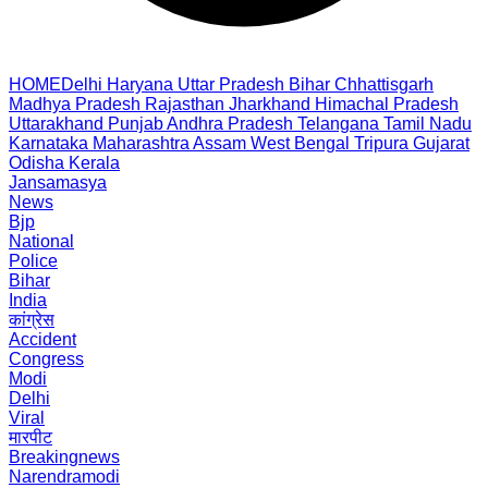
HOME
Delhi
Haryana
Uttar Pradesh
Bihar
Chhattisgarh
Madhya Pradesh
Rajasthan
Jharkhand
Himachal Pradesh
Uttarakhand
Punjab
Andhra Pradesh
Telangana
Tamil Nadu
Karnataka
Maharashtra
Assam
West Bengal
Tripura
Gujarat
Odisha
Kerala
Jansamasya
News
Bjp
National
Police
Bihar
India
कांग्रेस
Accident
Congress
Modi
Delhi
Viral
मारपीट
Breakingnews
Narendramodi