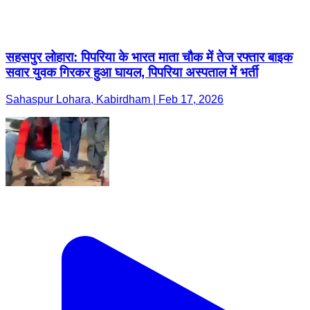
Sahaspur Lohara, Kabirdham | Feb 17, 2026