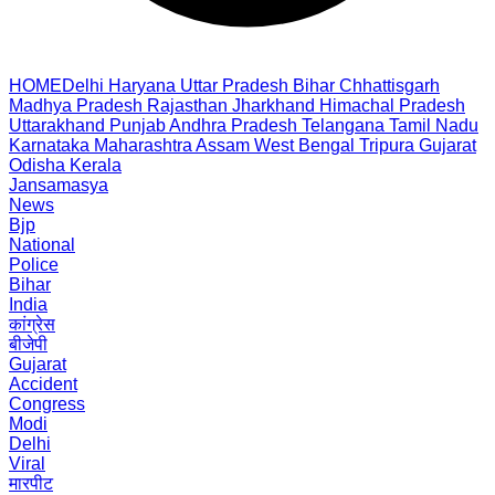
HOME
Delhi
Haryana
Uttar Pradesh
Bihar
Chhattisgarh
Madhya Pradesh
Rajasthan
Jharkhand
Himachal Pradesh
Uttarakhand
Punjab
Andhra Pradesh
Telangana
Tamil Nadu
Karnataka
Maharashtra
Assam
West Bengal
Tripura
Gujarat
Odisha
Kerala
Jansamasya
News
Bjp
National
Police
Bihar
India
कांग्रेस
बीजेपी
Gujarat
Accident
Congress
Modi
Delhi
Viral
मारपीट