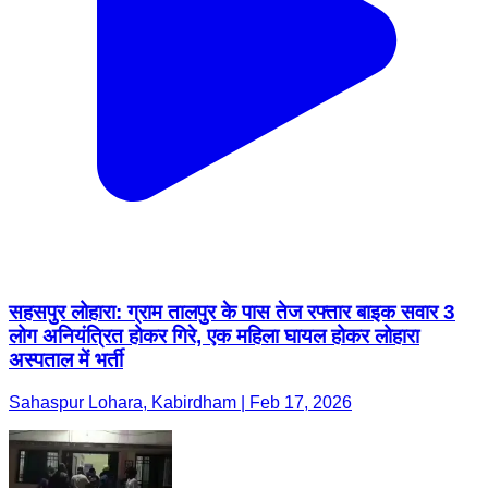
सहसपुर लोहारा: ग्राम तालपुर के पास तेज रफ्तार बाइक सवार 3
लोग अनियंत्रित होकर गिरे, एक महिला घायल होकर लोहारा
अस्पताल में भर्ती
Sahaspur Lohara, Kabirdham | Feb 17, 2026