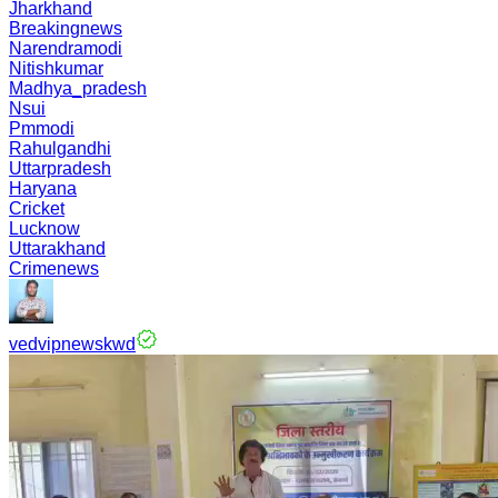
Jharkhand
Breakingnews
Narendramodi
Nitishkumar
Madhya_pradesh
Nsui
Pmmodi
Rahulgandhi
Uttarpradesh
Haryana
Cricket
Lucknow
Uttarakhand
Crimenews
vedvipnewskwd