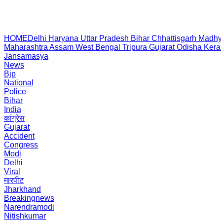
HOME
Delhi
Haryana
Uttar Pradesh
Bihar
Chhattisgarh
Madhy
Maharashtra
Assam
West Bengal
Tripura
Gujarat
Odisha
Kera
Jansamasya
News
Bjp
National
Police
Bihar
India
कांग्रेस
Gujarat
Accident
Congress
Modi
Delhi
Viral
मारपीट
Jharkhand
Breakingnews
Narendramodi
Nitishkumar