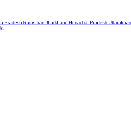
a Pradesh
Rajasthan
Jharkhand
Himachal Pradesh
Uttarakha
la