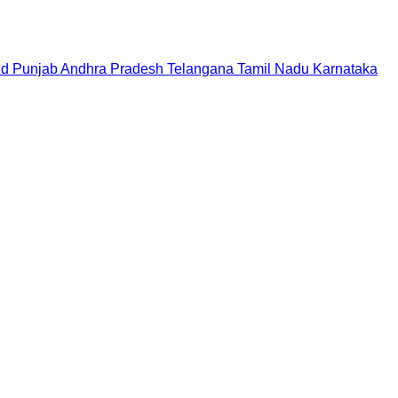
nd
Punjab
Andhra Pradesh
Telangana
Tamil Nadu
Karnataka