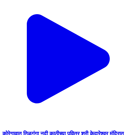
कोरेगावात तिळगंगा नदी काठीच्या पवित्र श्री केदारेश्वर मंदिरात