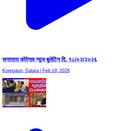
सप्ततारा कोरेगाव न्यूज बुलेटिन दि. १८/०२/२०२६
Koregaon, Satara | Feb 18, 2026