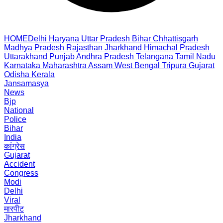
HOME
Delhi
Haryana
Uttar Pradesh
Bihar
Chhattisgarh
Madhya Pradesh
Rajasthan
Jharkhand
Himachal Pradesh
Uttarakhand
Punjab
Andhra Pradesh
Telangana
Tamil Nadu
Karnataka
Maharashtra
Assam
West Bengal
Tripura
Gujarat
Odisha
Kerala
Jansamasya
News
Bjp
National
Police
Bihar
India
कांग्रेस
Gujarat
Accident
Congress
Modi
Delhi
Viral
मारपीट
Jharkhand