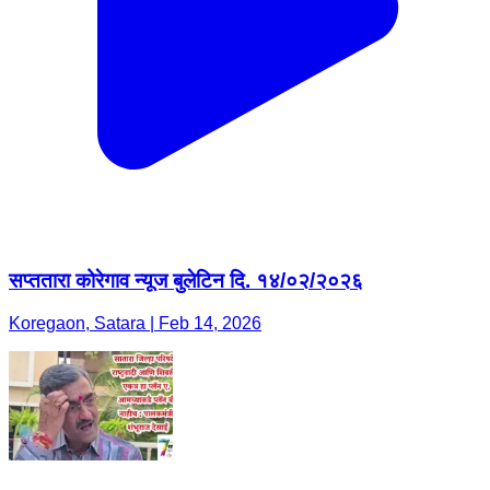
सप्ततारा कोरेगाव न्यूज बुलेटिन दि. १४/०२/२०२६
Koregaon, Satara | Feb 14, 2026