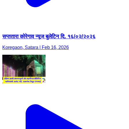
सप्ततारा कोरेगाव न्यूज बुलेटिन दि. १६/०२/२०२६
Koregaon, Satara | Feb 16, 2026