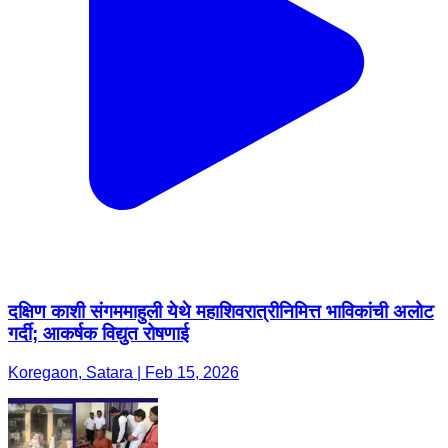
दक्षिण काशी संगममाहुली येथे महाशिवरात्रीनिमित्त भाविकांची अलोट
गर्दी; आकर्षक विद्युत रोषणाई
Koregaon, Satara | Feb 15, 2026