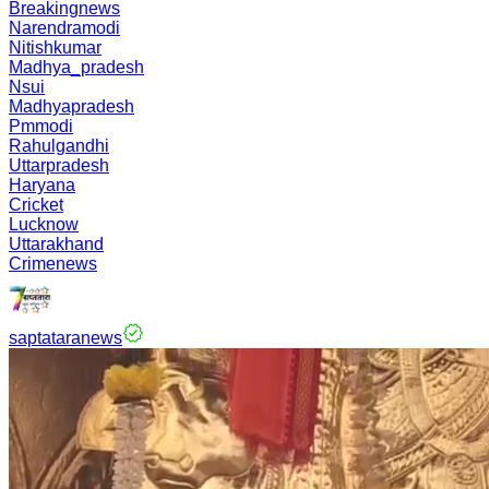
Breakingnews
Narendramodi
Nitishkumar
Madhya_pradesh
Nsui
Madhyapradesh
Pmmodi
Rahulgandhi
Uttarpradesh
Haryana
Cricket
Lucknow
Uttarakhand
Crimenews
saptataranews