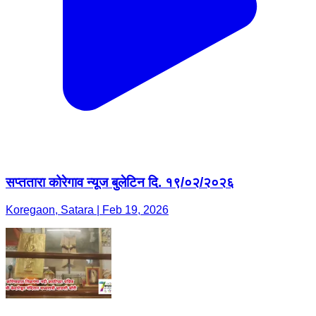
सप्ततारा कोरेगाव न्यूज बुलेटिन दि. १९/०२/२०२६
Koregaon, Satara | Feb 19, 2026