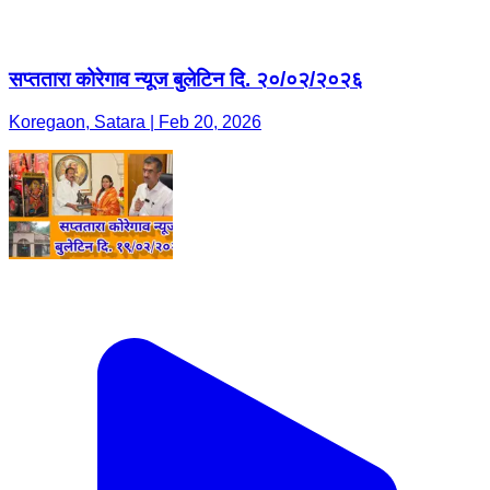
सप्ततारा कोरेगाव न्यूज बुलेटिन दि. २०/०२/२०२६
Koregaon, Satara | Feb 20, 2026