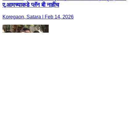
ए,आमच्याकडे प्लॅन बी नाहीच
Koregaon, Satara | Feb 14, 2026