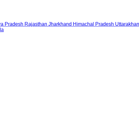
a Pradesh
Rajasthan
Jharkhand
Himachal Pradesh
Uttarakha
la