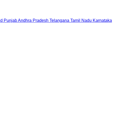
nd
Punjab
Andhra Pradesh
Telangana
Tamil Nadu
Karnataka