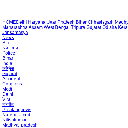
HOME
Delhi
Haryana
Uttar Pradesh
Bihar
Chhattisgarh
Madhy
Maharashtra
Assam
West Bengal
Tripura
Gujarat
Odisha
Kera
Jansamasya
News
Bjp
National
Police
Bihar
India
कांग्रेस
Gujarat
Accident
Congress
Modi
Delhi
Viral
मारपीट
Breakingnews
Narendramodi
Nitishkumar
Madhya_pradesh