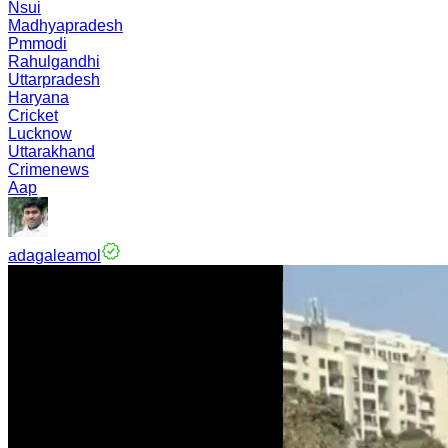
Nsui
Madhyapradesh
Pmmodi
Rahulgandhi
Uttarpradesh
Haryana
Cricket
Lucknow
Uttarakhand
Crimenews
Aap
adagaleamol