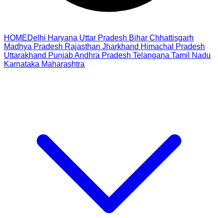
HOME
Delhi
Haryana
Uttar Pradesh
Bihar
Chhattisgarh
Madhya Pradesh
Rajasthan
Jharkhand
Himachal Pradesh
Uttarakhand
Punjab
Andhra Pradesh
Telangana
Tamil Nadu
Karnataka
Maharashtra