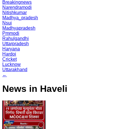
Breakingnews
Narendramodi
Nitishkumar
Madhya_pradesh
Nsui
Madhyapradesh
Pmmodi
Rahulgandhi
Uttarpradesh
Haryana
Hardoi
Cricket
Lucknow
Uttarakhand
←
News in Haveli