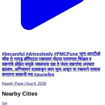
#becareful #driveslowly #PMCPune जुना आरटीओ
चौक ते नायडू हॉस्पिटल रस्त्यावर मोठ्या प्रमाणात चिखल व
वाहनांचे ऑईल यामुळे जवळपास दहा ते पंधरा वाहनांचा अपघात
झालाय. अग्निशमन दलाकडून काम सुरू असून या रस्त्याने प्रवास
करताना काळजी घ्या #punefire
Haveli, Pune | Aug 4, 2026
Nearby Cities
SH