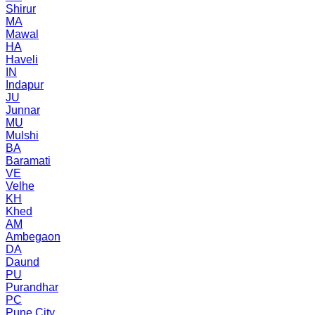
Shirur
MA
Mawal
HA
Haveli
IN
Indapur
JU
Junnar
MU
Mulshi
BA
Baramati
VE
Velhe
KH
Khed
AM
Ambegaon
DA
Daund
PU
Purandhar
PC
Pune City