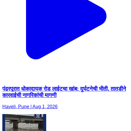
पंढरपूरात धोकादायक रोड लाईटचा खांब; दुर्घटनेची भीती, तातडीने
कारवाईची नागरिकांची मागणी
Haveli, Pune | Aug 1, 2026