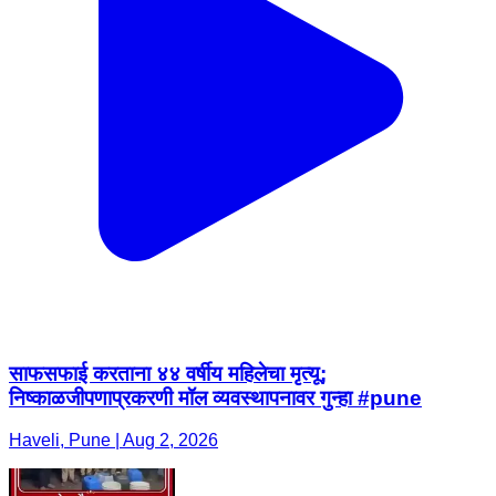
साफसफाई करताना ४४ वर्षीय महिलेचा मृत्यू;
निष्काळजीपणाप्रकरणी मॉल व्यवस्थापनावर गुन्हा #pune
Haveli, Pune | Aug 2, 2026