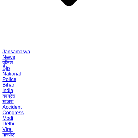
Jansamasya
News
पुलिस
Bjp
National
Police
Bihar
India
कांग्रेस
भाजपा
Accident
Congress
Modi
Delhi
Viral
मारपीट