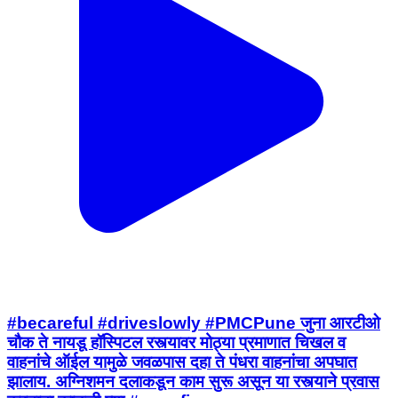
#becareful #driveslowly #PMCPune जुना आरटीओ
चौक ते नायडू हॉस्पिटल रस्त्यावर मोठ्या प्रमाणात चिखल व
वाहनांचे ऑईल यामुळे जवळपास दहा ते पंधरा वाहनांचा अपघात
झालाय. अग्निशमन दलाकडून काम सुरू असून या रस्त्याने प्रवास