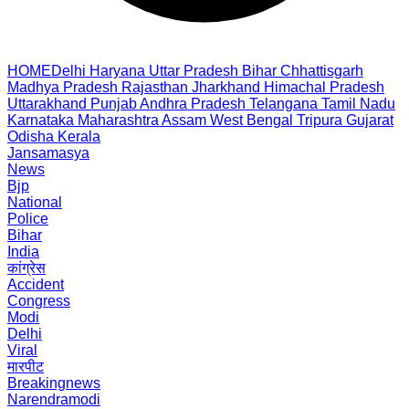
HOME
Delhi
Haryana
Uttar Pradesh
Bihar
Chhattisgarh
Madhya Pradesh
Rajasthan
Jharkhand
Himachal Pradesh
Uttarakhand
Punjab
Andhra Pradesh
Telangana
Tamil Nadu
Karnataka
Maharashtra
Assam
West Bengal
Tripura
Gujarat
Odisha
Kerala
Jansamasya
News
Bjp
National
Police
Bihar
India
कांग्रेस
Accident
Congress
Modi
Delhi
Viral
मारपीट
Breakingnews
Narendramodi