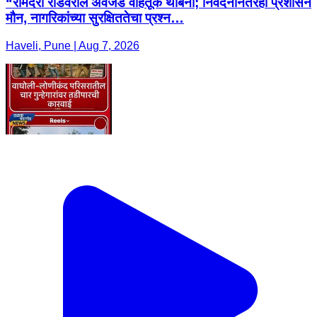
“रामदरा रोडवरील अवजड वाहतूक थांबेना; निवेदनांनंतरही प्रशासन
मौन, नागरिकांच्या सुरक्षिततेचा प्रश्न…
Haveli, Pune | Aug 7, 2026