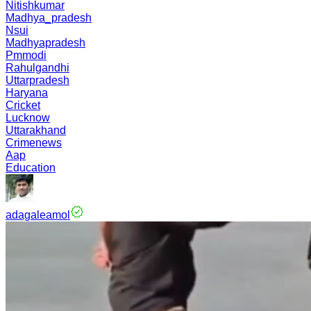
Nitishkumar
Madhya_pradesh
Nsui
Madhyapradesh
Pmmodi
Rahulgandhi
Uttarpradesh
Haryana
Cricket
Lucknow
Uttarakhand
Crimenews
Aap
Education
adagaleamol