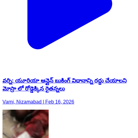
వర్ని: యూరియా ఆన్లైన్ బుకింగ్ విధానాన్ని రద్దు చేయాలని
మోస్రా లో రోడ్డెక్కిన రైతన్నలు
Varni, Nizamabad | Feb 16, 2026