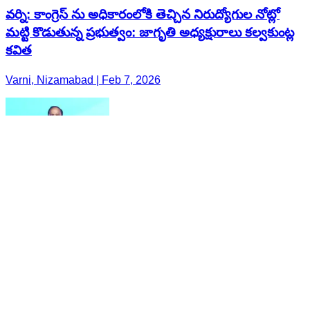
వర్ని: కాంగ్రెస్ ను అధికారంలోకి తెచ్చిన నిరుద్యోగుల నోట్లో
మట్టి కొడుతున్న ప్రభుత్వం: జాగృతి అధ్యక్షురాలు కల్వకుంట్ల
కవిత
Varni, Nizamabad | Feb 7, 2026