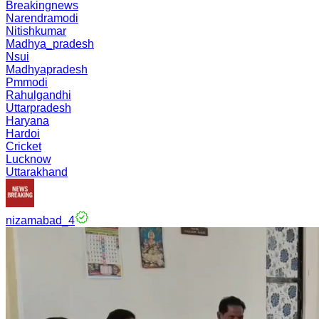
Breakingnews
Narendramodi
Nitishkumar
Madhya_pradesh
Nsui
Madhyapradesh
Pmmodi
Rahulgandhi
Uttarpradesh
Haryana
Hardoi
Cricket
Lucknow
Uttarakhand
nizamabad_4