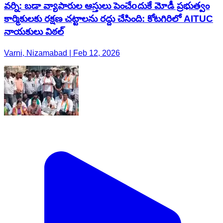
వర్ని: బడా వ్యాపారుల ఆస్తులు పెంచేoదుకే మోడీ ప్రభుత్వం
కార్మికులకు రక్షణ చట్టాలను రద్దు చేసింది: కోటగిరిలో AITUC
నాయకులు విఠల్
Varni, Nizamabad | Feb 12, 2026