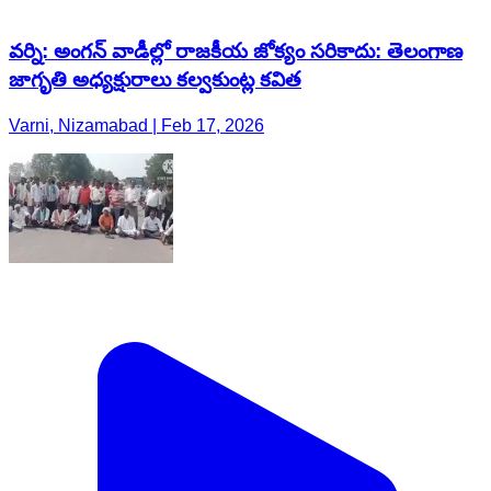
వర్ని: అంగన్ వాడీల్లో రాజకీయ జోక్యం సరికాదు: తెలంగాణ
జాగృతి అధ్యక్షురాలు కల్వకుంట్ల కవిత
Varni, Nizamabad | Feb 17, 2026