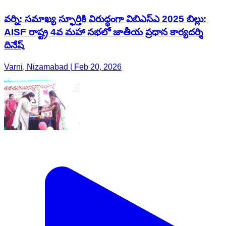
వర్ని: సమాఖ్య స్ఫూర్తికి విరుద్ధంగా విబిఎస్ఎ 2025 బిల్లు:
AISF రాష్ట్ర 4వ మహా సభలో జాతీయ ప్రధాన కార్యదర్శి
దినేష్
Varni, Nizamabad | Feb 20, 2026