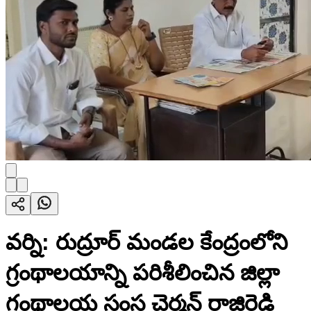
వర్ని: రుద్రూర్ మండల కేంద్రంలోని
గ్రంథాలయాన్ని పరిశీలించిన జిల్లా
గ్రంథాలయ సంస్థ చైర్మన్ రాజిరెడ్డి