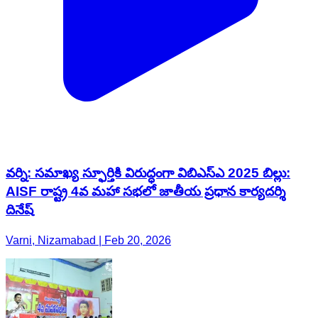
వర్ని: సమాఖ్య స్ఫూర్తికి విరుద్ధంగా విబిఎస్ఎ 2025 బిల్లు:
AISF రాష్ట్ర 4వ మహా సభలో జాతీయ ప్రధాన కార్యదర్శి
దినేష్
Varni, Nizamabad | Feb 20, 2026