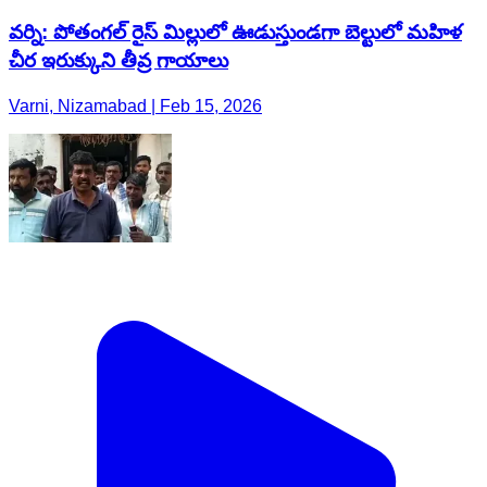
వర్ని: పోతంగల్ రైస్ మిల్లులో ఊడుస్తుండగా బెల్టులో మహిళ
చీర ఇరుక్కుని తీవ్ర గాయాలు
Varni, Nizamabad | Feb 15, 2026