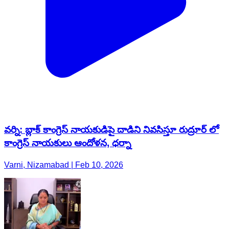
వర్ని: బ్లాక్ కాంగ్రెస్ నాయకుడిపై దాడిని నివసిస్తూ రుద్రూర్ లో
కాంగ్రెస్ నాయకులు ఆందోళన, ధర్నా
Varni, Nizamabad | Feb 10, 2026