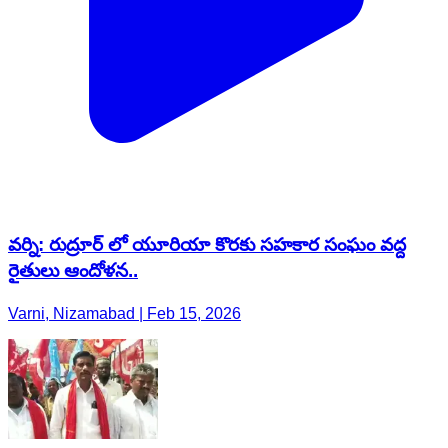
వర్ని: రుద్రూర్ లో యూరియా కొరకు సహకార సంఘం వద్ద
రైతులు ఆందోళన..
Varni, Nizamabad | Feb 15, 2026