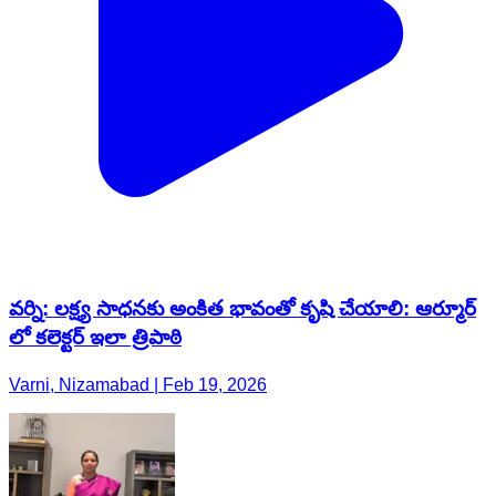
వర్ని: లక్ష్య సాధనకు అంకిత భావంతో కృషి చేయాలి: ఆర్మూర్
లో కలెక్టర్ ఇలా త్రిపాఠి
Varni, Nizamabad | Feb 19, 2026