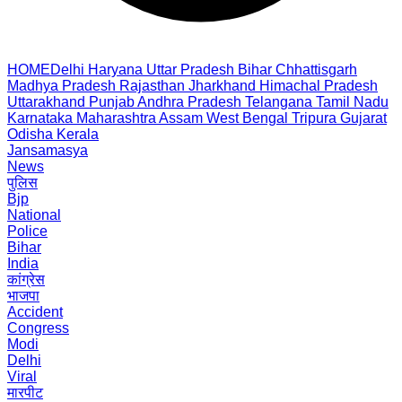
HOME
Delhi
Haryana
Uttar Pradesh
Bihar
Chhattisgarh
Madhya Pradesh
Rajasthan
Jharkhand
Himachal Pradesh
Uttarakhand
Punjab
Andhra Pradesh
Telangana
Tamil Nadu
Karnataka
Maharashtra
Assam
West Bengal
Tripura
Gujarat
Odisha
Kerala
Jansamasya
News
पुलिस
Bjp
National
Police
Bihar
India
कांग्रेस
भाजपा
Accident
Congress
Modi
Delhi
Viral
मारपीट