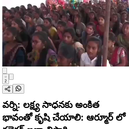
2
వర్ని: లక్ష్య సాధనకు అంకిత
భావంతో కృషి చేయాలి: ఆర్మూర్ లో