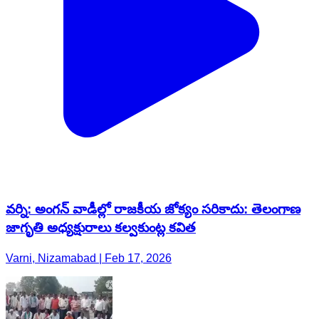
వర్ని: అంగన్ వాడీల్లో రాజకీయ జోక్యం సరికాదు: తెలంగాణ
జాగృతి అధ్యక్షురాలు కల్వకుంట్ల కవిత
Varni, Nizamabad | Feb 17, 2026