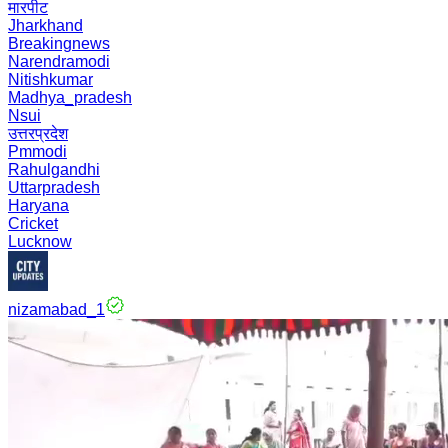
मारपीट
Jharkhand
Breakingnews
Narendramodi
Nitishkumar
Madhya_pradesh
Nsui
उत्तरप्रदेश
Pmmodi
Rahulgandhi
Uttarpradesh
Haryana
Cricket
Lucknow
nizamabad_1