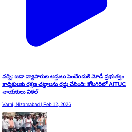
వర్ని: బడా వ్యాపారుల ఆస్తులు పెంచేoదుకే మోడీ ప్రభుత్వం
కార్మికులకు రక్షణ చట్టాలను రద్దు చేసింది: కోటగిరిలో AITUC
నాయకులు విఠల్
Varni, Nizamabad | Feb 12, 2026