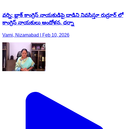
వర్ని: బ్లాక్ కాంగ్రెస్ నాయకుడిపై దాడిని నివసిస్తూ రుద్రూర్ లో
కాంగ్రెస్ నాయకులు ఆందోళన, ధర్నా
Varni, Nizamabad | Feb 10, 2026