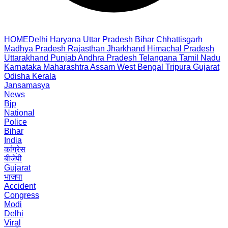
HOME
Delhi
Haryana
Uttar Pradesh
Bihar
Chhattisgarh
Madhya Pradesh
Rajasthan
Jharkhand
Himachal Pradesh
Uttarakhand
Punjab
Andhra Pradesh
Telangana
Tamil Nadu
Karnataka
Maharashtra
Assam
West Bengal
Tripura
Gujarat
Odisha
Kerala
Jansamasya
News
Bjp
National
Police
Bihar
India
कांग्रेस
बीजेपी
Gujarat
भाजपा
Accident
Congress
Modi
Delhi
Viral