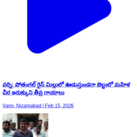
వర్ని: పోతంగల్ రైస్ మిల్లులో ఊడుస్తుండగా బెల్టులో మహిళ
చీర ఇరుక్కుని తీవ్ర గాయాలు
Varni, Nizamabad | Feb 15, 2026