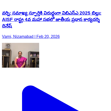
వర్ని: సమాఖ్య స్ఫూర్తికి విరుద్ధంగా విబిఎస్ఎ 2025 బిల్లు:
AISF రాష్ట్ర 4వ మహా సభలో జాతీయ ప్రధాన కార్యదర్శి
దినేష్
Varni, Nizamabad | Feb 20, 2026