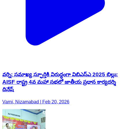
వర్ని: సమాఖ్య స్ఫూర్తికి విరుద్ధంగా విబిఎస్ఎ 2025 బిల్లు:
AISF రాష్ట్ర 4వ మహా సభలో జాతీయ ప్రధాన కార్యదర్శి
దినేష్
Varni, Nizamabad | Feb 20, 2026