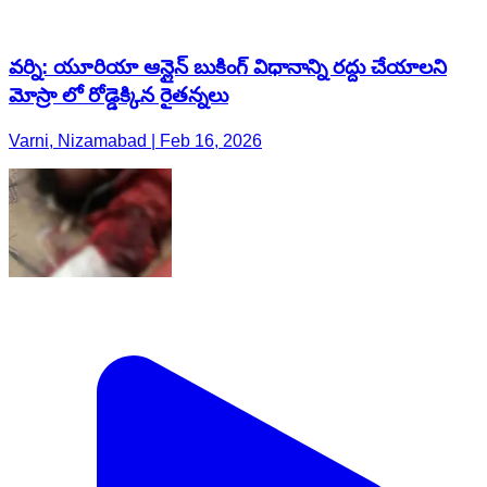
వర్ని: యూరియా ఆన్లైన్ బుకింగ్ విధానాన్ని రద్దు చేయాలని
మోస్రా లో రోడ్డెక్కిన రైతన్నలు
Varni, Nizamabad | Feb 16, 2026