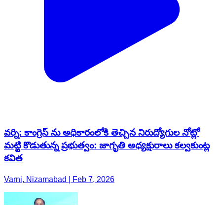
వర్ని: కాంగ్రెస్ ను అధికారంలోకి తెచ్చిన నిరుద్యోగుల నోట్లో
మట్టి కొడుతున్న ప్రభుత్వం: జాగృతి అధ్యక్షురాలు కల్వకుంట్ల
కవిత
Varni, Nizamabad | Feb 7, 2026