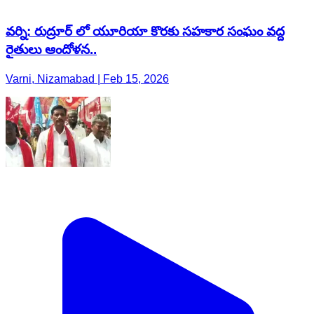
వర్ని: రుద్రూర్ లో యూరియా కొరకు సహకార సంఘం వద్ద
రైతులు ఆందోళన..
Varni, Nizamabad | Feb 15, 2026