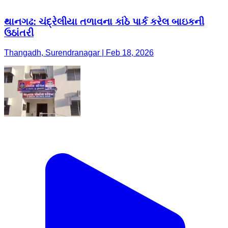
થાનગઢ: ચંદ્રેલીયા તળાવના કાંઠે પાર્ક કરેલ બાઇકની
ઉઠાંતરી
Thangadh, Surendranagar | Feb 18, 2026