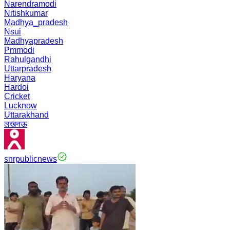
Narendramodi
Nitishkumar
Madhya_pradesh
Nsui
Madhyapradesh
Pmmodi
Rahulgandhi
Uttarpradesh
Haryana
Hardoi
Cricket
Lucknow
Uttarakhand
लखनऊ
snrpublicnews