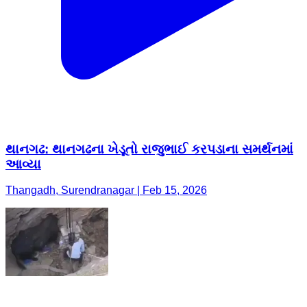
થાનગઢ: થાનગઢના ખેડૂતો રાજુભાઈ કરપડાના સમર્થનમાં