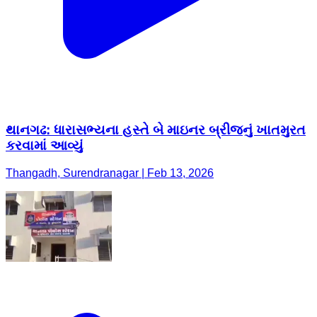
થાનગઢ: ધારાસભ્યના હસ્તે બે માઇનર બ્રીજનું ખાતમુરત
કરવામાં આવ્યું