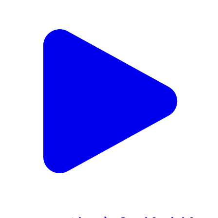
થાનગઢ: મોરથળા ગામે ખનિજ ચોટી કરવાની મનાઈ કરતા
યુવાન પર હુમલો
Thangadh, Surendranagar | Feb 17, 2026