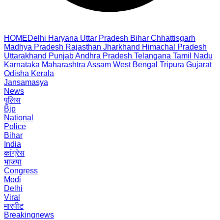
HOME
Delhi
Haryana
Uttar Pradesh
Bihar
Chhattisgarh
Madhya Pradesh
Rajasthan
Jharkhand
Himachal Pradesh
Uttarakhand
Punjab
Andhra Pradesh
Telangana
Tamil Nadu
Karnataka
Maharashtra
Assam
West Bengal
Tripura
Gujarat
Odisha
Kerala
Jansamasya
News
पुलिस
Bjp
National
Police
Bihar
India
कांग्रेस
भाजपा
Congress
Modi
Delhi
Viral
मारपीट
Breakingnews