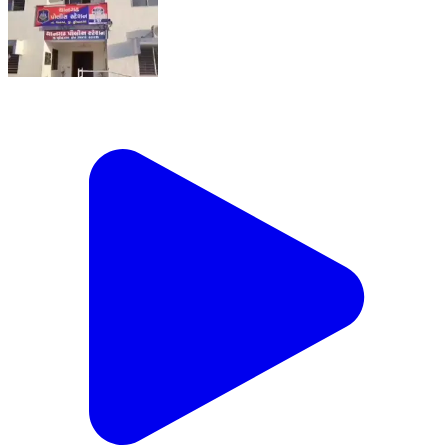
કોંગ્રેસ આગેવાને વિડિઓ વાયરલ
કરી કાર્યવાહી કરવા માંગ કર
Thangadh, Surendranagar
|
Jun 3, 2026
MORE NEWS