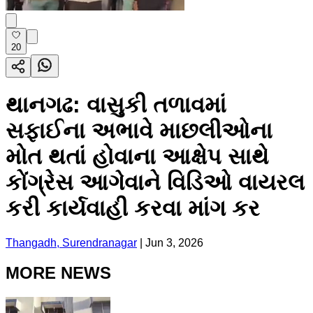
20
થાનગઢ: વાસુકી તળાવમાં
સફાઈના અભાવે માછલીઓના
મોત થતાં હોવાના આક્ષેપ સાથે