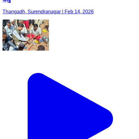
થાનગઢ: થાનગઢના લાખામાચી ગામે ગૌવંશને રેસ્ક્યુ હાથ
ધર્યું
Thangadh, Surendranagar | Feb 14, 2026