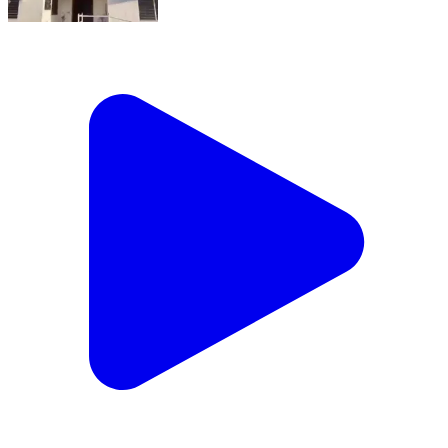
થાનગઢ: થાનગઢ મામલતદારની બદલી થતા વિદાય
સમારંભ યોજાયો
Thangadh, Surendranagar | Feb 19, 2026