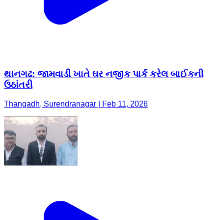
થાનગઢ: જામવાડી ખાતે ઘર નજીક પાર્ક કરેલ બાઈકની
ઉઠાંતરી
Thangadh, Surendranagar | Feb 11, 2026