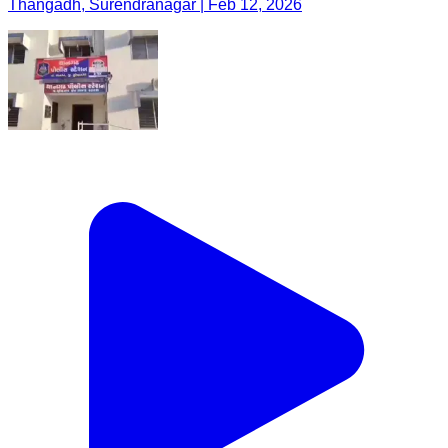
થાનગઢ: થાનગઢ પોલીસ મથકની ટીમે પ્રોહીબિશન
ડ્રાઈવ યોજી
Thangadh, Surendranagar | Feb 12, 2026