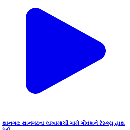
આવ્યા
Thangadh, Surendranagar | Feb 15, 2026