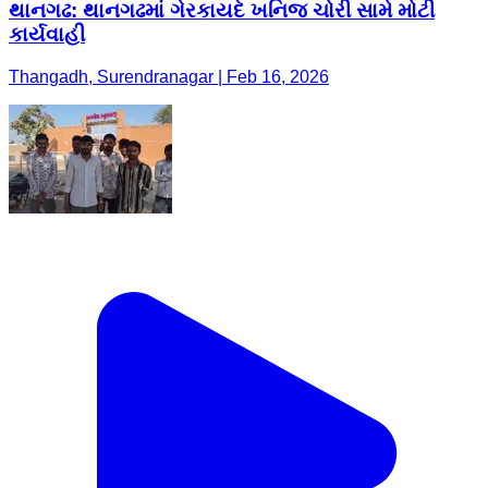
થાનગઢ: થાનગઢમાં ગેરકાયદે ખનિજ ચોરી સામે મોટી
કાર્યવાહી
Thangadh, Surendranagar | Feb 16, 2026