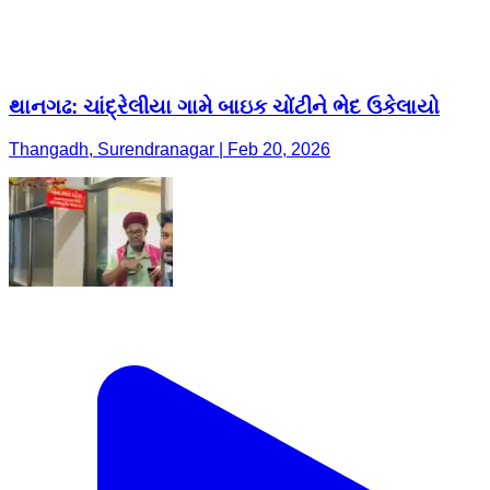
થાનગઢ: ચાંદ્રેલીયા ગામે બાઇક ચોંટીને ભેદ ઉકેલાયો
Thangadh, Surendranagar | Feb 20, 2026