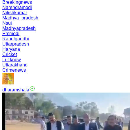
Breakingnews
Narendramodi
Nitishkumar
Madhya_pradesh
Nsui
Madhyapradesh
Pmmodi
Rahulgandhi
Uttarpradesh
Haryana
Cricket
Lucknow
Uttarakhand
Crimenews
dharamshala