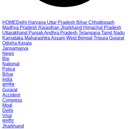
HOME
Delhi
Haryana
Uttar Pradesh
Bihar
Chhattisgarh
Madhya Pradesh
Rajasthan
Jharkhand
Himachal Pradesh
Uttarakhand
Punjab
Andhra Pradesh
Telangana
Tamil Nadu
Karnataka
Maharashtra
Assam
West Bengal
Tripura
Gujarat
Odisha
Kerala
Jansamasya
News
Bjp
National
Police
Bihar
India
कांग्रेस
Gujarat
Accident
Congress
Modi
Delhi
Viral
मारपीट
Jharkhand