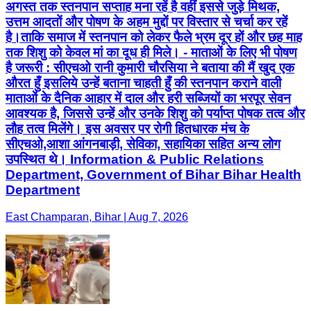
अगस्त तक स्तनपान सप्ताह मना रहें है वहीं इससे जुड़े मिथक,
उत्तम आदतों और पोषण के अहम मुद्दों पर विस्तार से चर्चा कर रहें
है।ताकि समाज में स्तनपान को लेकर फैले भ्रम दूर हों और छह माह
तक शिशु को केवल मां का दूध ही मिले। - माताओं के लिए भी पोषण
है जरूरी : सीएचओ रानी कुमारी चौरसिया ने बताया की मैं खुद एक
औरत हुँ इसलिये उन्हें बताना चाहती हुँ की स्तनपान कराने वाली
माताओं के दैनिक आहार में दाल और हरी सब्जियों का भरपूर सेवन
आवश्यक है, जिससे उन्हें और उनके शिशु को पर्याप्त पोषक तत्व और
लौह तत्व मिलेंगे। इस अवसर पर रोगी हितधारक मंच के
सीएचओ,आशा आंगनबाड़ी, सेविका, सहायिका सहित अन्य लोग
उपस्थित थे। Information & Public Relations
Department, Government of Bihar Bihar Health
Department
East Champaran, Bihar | Aug 7, 2026