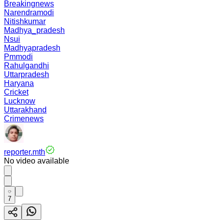
Breakingnews
Narendramodi
Nitishkumar
Madhya_pradesh
Nsui
Madhyapradesh
Pmmodi
Rahulgandhi
Uttarpradesh
Haryana
Cricket
Lucknow
Uttarakhand
Crimenews
reporter.mth
No video available
7