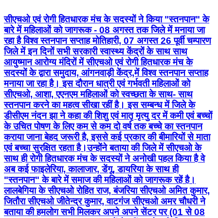
सीएचओ एवं रोगी हितधारक मंच के सदस्यों ने किया "स्तनपान" के
बारे में महिलाओं को जागरूक - 08 अगस्त तक जिले में मनाया जा
रहा है विश्व स्तनपान सप्ताह मोतिहारी, 07 अगस्त 26 पूर्वी चम्पारण
जिले में इन दिनों सभी सरकारी स्वास्थ्य केंद्रों के साथ साथ
आयुष्मान आरोग्य मंदिरों में सीएचओ एवं रोगी हितधारक मंच के
सदस्यों के द्वारा समुदाय, आंगनवाड़ी केंद्र,में विश्व स्तनपान सप्ताह
मनाया जा रहा है। इस दौरान धात्री एवं गर्भवती महिलाओं को
सीएचओ, आशा, एएनएम महिलाओं को स्वच्छता के साथ- साथ
स्तनपान करने का महत्व सीखा रहीं है। इस सम्बन्ध में जिले के
डीसीएम नंदन झा ने कहा की शिशु एवं मातृ मृत्यु दर में कमी एवं बच्चों
के उचित पोषण के लिए कम से कम दो वर्ष तक बच्चे का स्तनपान
कराया जाना बेहद जरूरी है, इससे कई प्रकार की बीमारियों से माता
एवं बच्चा सुरक्षित रहता है।उन्होंने बताया की जिले में सीएचओ के
साथ ही रोगी हितधारक मंच के सदस्यों ने अनोखी पहल किया है वे
अब कई फाइलेरिया, कालाजार, डेंगू, डायरिया के साथ ही
"स्तनपान" के बारे में समाज की महिलाओं को जागरूक रहें है।
लालबेगिया के सीएचओ रोहित राज, बंजरिया सीएचओ अमित कुमार,
जितौरा सीएचओ जीतेन्द्र कुमार, वाटगंज सीएचओ अमर चौधरी ने
बताया की हमलोग सभी मिलकर अपने अपने सेंटर पर (01 से 08