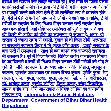
दवाओं का उपयोग कर शीघ्र स्वास्थ्य हो। वहीं मौके पर जिला यक्षमा
पदाधिकारी डॉ संजीव ने बताया की टीबी के मरीज प्रायः कमजोर वर्ग
या मजदूरी करने वाले लोग होते है जो शारीरिक रूप से कमजोर होते
है,, ऐसे में ऐसे रोगियों को समाज के लोगों को आगे आना चाहिए, टीबी
मरीजों के सहयोग के लिए निक्षय मित्र बनकर उन्हें सहयोग देना
आवश्यक होता है।वहीं मौके पर उपस्थित डॉ सुनील कुमार ने कहा
की किसी भी व्यक्ति को टीबी का संक्रमण हो सकता है, अगर- दो
सप्ताह से ज्यादा समय से खांसी, बुखार हो तो जिला टीबी अस्पताल
या सरकारी स्वास्थ्य केंद्र में निःशुल्क जाँच कराए। दवाई सरकार के
द्वारा फ्री में उपलब्ध है। साथ ही दवा चलने तक सरकारी सहायता
भी उपलब्ध है। पूर्व में जिलाधिकारी, सिविल सर्जन व स्वास्थ्य विभाग
के पदाधिकारी व कर्मी भी निक्षय मित्र बनकर टीबी मरीजों को गोद ले
चुके है। मौके पर क्लब के उपाध्यक्ष लायन नवीन निशांत, मधुसूदन
जालान, प्रशांत जायसवाल एवं लायन विनय कुमार, प्रीति गुप्ता, रेणु
जालान, रंजिता गुप्ता, प्रशांत गुप्ता, अनुष्का, डॉ. राजेश श्रीवास्तव,
डॉ. अशोक कुमार, प्रमोद लोहिया, विनय कुमार, स्नेहा सिकरिया,
लायन मनीष शाह, गौरी जायसवाल अभिषेक लोहिया का सराहनीय
योगदान रहा। Information & Public Relations
Department, Government of Bihar Bihar Health
Department