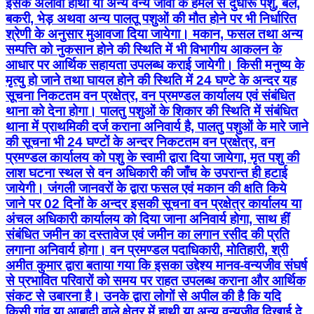
इसके अलावा हाथी या अन्य वन्य जीवों के हमले से दुधारू पशु, बैल,
बकरी, भेड़ अथवा अन्य पालतू पशुओं की मौत होने पर भी निर्धारित
श्रेणी के अनुसार मुआवजा दिया जायेगा। मकान, फसल तथा अन्य
सम्पत्ति को नुकसान होने की स्थिति में भी विभागीय आकलन के
आधार पर आर्थिक सहायता उपलब्ध कराई जायेगी। किसी मनुष्य के
मृत्यु हो जाने तथा घायल होने की स्थिति में 24 घण्टे के अन्दर यह
सूचना निकटतम वन प्रक्षेत्र, वन प्रमण्डल कार्यालय एवं संबंधित
थाना को देना होगा। पालतु पशुओं के शिकार की स्थिति में संबंधित
थाना में प्राथमिकी दर्ज कराना अनिवार्य है, पालतु पशुओं के मारे जाने
की सूचना भी 24 घण्टों के अन्दर निकटतम वन प्रक्षेत्र, वन
प्रमण्डल कार्यालय को पशु के स्वामी द्वारा दिया जायेगा, मृत पशु की
लाश घटना स्थल से वन अधिकारी की जाँच के उपरान्त ही हटाई
जायेगी। जंगली जानवरों के द्वारा फसल एवं मकान की क्षति किये
जाने पर 02 दिनों के अन्दर इसकी सूचना वन प्रक्षेत्र कार्यालय या
अंचल अधिकारी कार्यालय को दिया जाना अनिवार्य होगा, साथ हीं
संबंधित जमीन का दस्तावेज एवं जमीन का लगान रसीद की प्रति
लगाना अनिवार्य होगा। वन प्रमण्डल पदाधिकारी, मोतिहारी, श्री
अमीत कुमार द्वारा बताया गया कि इसका उद्देश्य मानव-वन्यजीव संघर्ष
से प्रभावित परिवारों को समय पर राहत उपलब्ध कराना और आर्थिक
संकट से उबारना है। उनके द्वारा लोगों से अपील की है कि यदि
किसी गांव या आबादी वाले क्षेत्र में हाथी या अन्य वन्यजीव दिखाई दे