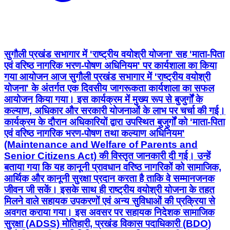
एवं वरिष्ठ नागरिक भरण-पोषण अधिनियम' पर कार्यशाला का किया
गया आयोजन आज सुगौली प्रखंड सभागार में 'राष्ट्रीय वयोश्री
योजना' के अंतर्गत एक दिवसीय जागरूकता कार्यशाला का सफल
आयोजन किया गया। इस कार्यक्रम में मुख्य रूप से बुजुर्गों के
कल्याण, अधिकार और सरकारी योजनाओं के लाभ पर चर्चा की गई।
कार्यक्रम के दौरान अधिकारियों द्वारा उपस्थित बुजुर्गों को 'माता-पिता
एवं वरिष्ठ नागरिक भरण-पोषण तथा कल्याण अधिनियम'
(Maintenance and Welfare of Parents and
Senior Citizens Act) की विस्तृत जानकारी दी गई। उन्हें
बताया गया कि यह कानूनी प्रावधान वरिष्ठ नागरिकों को सामाजिक,
आर्थिक और कानूनी सुरक्षा प्रदान करता है ताकि वे सम्मानजनक
जीवन जी सकें। इसके साथ ही राष्ट्रीय वयोश्री योजना के तहत
मिलने वाले सहायक उपकरणों एवं अन्य सुविधाओं की प्रक्रिया से
अवगत कराया गया। इस अवसर पर सहायक निदेशक सामाजिक
सुरक्षा (ADSS) मोतिहारी, प्रखंड विकास पदाधिकारी (BDO)
सुगौली, स्थानीय प्रतिनिधि, गणमान्य व्यक्ति तथा बड़ी संख्या में
प्रखंड क्षेत्र के वरिष्ठ नागरिक (वृद्धजन) मौजूद रहे।
Information & Public Relations Department,
Government of Bihar Social Welfare
Department, Government of Bihar