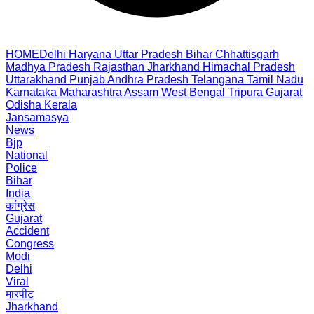
HOME
Delhi
Haryana
Uttar Pradesh
Bihar
Chhattisgarh
Madhya Pradesh
Rajasthan
Jharkhand
Himachal Pradesh
Uttarakhand
Punjab
Andhra Pradesh
Telangana
Tamil Nadu
Karnataka
Maharashtra
Assam
West Bengal
Tripura
Gujarat
Odisha
Kerala
Jansamasya
News
Bjp
National
Police
Bihar
India
कांग्रेस
Gujarat
Accident
Congress
Modi
Delhi
Viral
मारपीट
Jharkhand