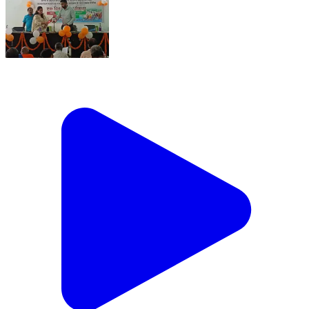
सुगौली प्रखंड सभागार में 'राष्ट्रीय वयोश्री योजना' सह 'माता-पिता