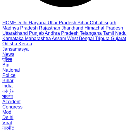
HOME
Delhi
Haryana
Uttar Pradesh
Bihar
Chhattisgarh
Madhya Pradesh
Rajasthan
Jharkhand
Himachal Pradesh
Uttarakhand
Punjab
Andhra Pradesh
Telangana
Tamil Nadu
Karnataka
Maharashtra
Assam
West Bengal
Tripura
Gujarat
Odisha
Kerala
Jansamasya
News
पुलिस
Bjp
National
Police
Bihar
India
कांग्रेस
भाजपा
Accident
Congress
Modi
Delhi
Viral
मारपीट