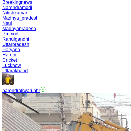
Breakingnews
Narendramodi
Nitishkumar
Madhya_pradesh
Nsui
Madhyapradesh
Pmmodi
Rahulgandhi
Uttarpradesh
Haryana
Hardoi
Cricket
Lucknow
Uttarakhand
narendratiwari.nhr