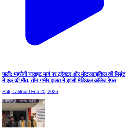
पाली: महरौनी नाराहट मार्ग पर ट्रैक्टर और मोटरसाइकिल की भिड़ंत
में एक की मौत, तीन गंभीर हालत में झांसी मेडिकल कॉलेज रेफर
Pali, Lalitpur | Feb 20, 2026