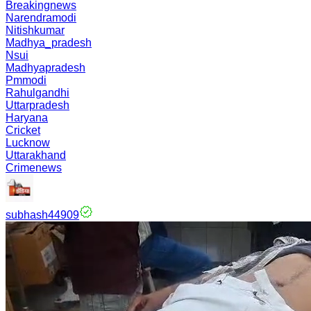
Breakingnews
Narendramodi
Nitishkumar
Madhya_pradesh
Nsui
Madhyapradesh
Pmmodi
Rahulgandhi
Uttarpradesh
Haryana
Cricket
Lucknow
Uttarakhand
Crimenews
subhash44909