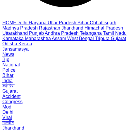
HOME
Delhi
Haryana
Uttar Pradesh
Bihar
Chhattisgarh
Madhya Pradesh
Rajasthan
Jharkhand
Himachal Pradesh
Uttarakhand
Punjab
Andhra Pradesh
Telangana
Tamil Nadu
Karnataka
Maharashtra
Assam
West Bengal
Tripura
Gujarat
Odisha
Kerala
Jansamasya
News
Bjp
National
Police
Bihar
India
कांग्रेस
Gujarat
Accident
Congress
Modi
Delhi
Viral
मारपीट
Jharkhand