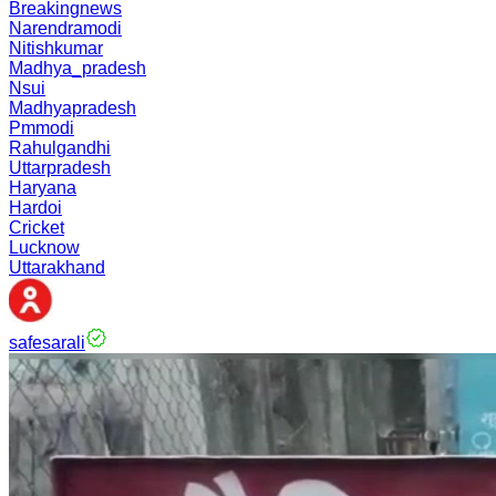
Breakingnews
Narendramodi
Nitishkumar
Madhya_pradesh
Nsui
Madhyapradesh
Pmmodi
Rahulgandhi
Uttarpradesh
Haryana
Hardoi
Cricket
Lucknow
Uttarakhand
safesarali