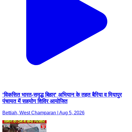
'विकसित भारत-समृद्ध बिहार' अभियान के तहत बैरिया व मियापुर
पंचायत में सहयोग शिविर आयोजित
Bettiah, West Champaran | Aug 5, 2026