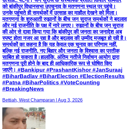
उत्साह.. पटना। जन सुराज के संस्थापक प्रशांत किशोर सोमवार
को बांकीपुर विधानसभा उपचुनाव के मतगणना स्थल पर पहुंचे।
उनके पहुंचते ही समर्थकों में उत्साह का माहौल देखने को मिला।
मतगणना के शुरुआती रुझानों के बीच जन सुराज समर्थकों ने बदलाव
और नई राजनीति के पक्ष में नारे लगाए। रुझानों के बीच जन सुराज
की ओर से दावा किया गया कि बांकीपुर की जनता का जनादेश अब
स्पष्ट होता नजर आ रहा है और बदलाव की उम्मीद मजबूत हो रही है।
समर्थकों का कहना है कि यह केवल एक चुनाव का परिणाम नहीं,
बल्कि नई राजनीति, नए बिहार और जनता के विश्वास का प्रतीक
साबित हो सकता है।हालांकि, अंतिम नतीजे निर्वाचन आयोग द्वारा
मतगणना पूरी होने के बाद ही आधिकारिक रूप से घोषित किए
जाएंगे। #Bankipur #PrashantKishor #JanSuraaj
#BiharBadlav #BiharElection #ElectionResults
#Patna #BiharPolitics #VoteCounting
#BreakingNews
Bettiah, West Champaran | Aug 3, 2026