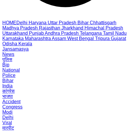
HOME
Delhi
Haryana
Uttar Pradesh
Bihar
Chhattisgarh
Madhya Pradesh
Rajasthan
Jharkhand
Himachal Pradesh
Uttarakhand
Punjab
Andhra Pradesh
Telangana
Tamil Nadu
Karnataka
Maharashtra
Assam
West Bengal
Tripura
Gujarat
Odisha
Kerala
Jansamasya
News
पुलिस
Bjp
National
Police
Bihar
India
कांग्रेस
भाजपा
Accident
Congress
Modi
Delhi
Viral
मारपीट