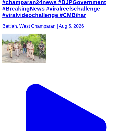
#champaran24news #BJPGovernment
#BreakingNews #viralreelschallenge
#viralvideochallenge #CMBihar
Bettiah, West Champaran | Aug 5, 2026