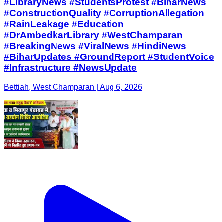
#LibraryNews #StudentsProtest #BiharNews
#ConstructionQuality #CorruptionAllegation
#RainLeakage #Education
#DrAmbedkarLibrary #WestChamparan
#BreakingNews #ViralNews #HindiNews
#BiharUpdates #GroundReport #StudentVoice
#Infrastructure #NewsUpdate
Bettiah, West Champaran | Aug 6, 2026