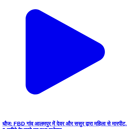
धौज: FBD गांव आलमपुर में देवर और ससुर द्वारा महिला से मारपीट,