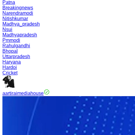
Patna
Breakingnews
Narendramodi
Nitishkumar
Madhya_pradesh
Nsui
Madhyapradesh
Pmmodi
Rahulgandhi
Bhopal
Uttarpradesh
Haryana
Hardoi
Cricket
aartiraimediahouse