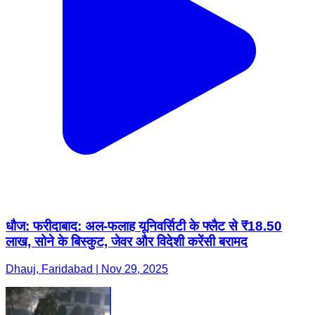
धौज: फरीदाबाद: अल-फलाह यूनिवर्सिटी के फ्लैट से ₹18.50
लाख, सोने के बिस्कुट, जेवर और विदेशी करेंसी बरामद
Dhauj, Faridabad | Nov 29, 2025