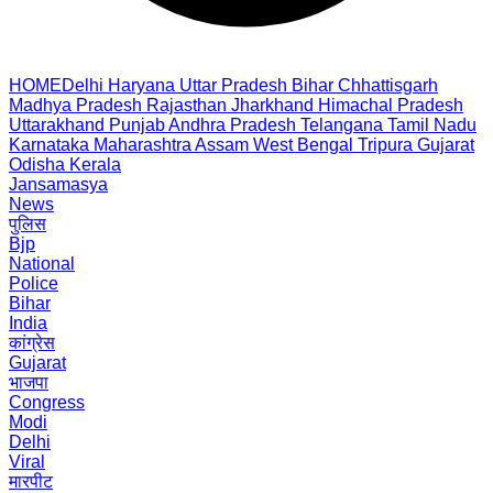
HOME
Delhi
Haryana
Uttar Pradesh
Bihar
Chhattisgarh
Madhya Pradesh
Rajasthan
Jharkhand
Himachal Pradesh
Uttarakhand
Punjab
Andhra Pradesh
Telangana
Tamil Nadu
Karnataka
Maharashtra
Assam
West Bengal
Tripura
Gujarat
Odisha
Kerala
Jansamasya
News
पुलिस
Bjp
National
Police
Bihar
India
कांग्रेस
Gujarat
भाजपा
Congress
Modi
Delhi
Viral
मारपीट