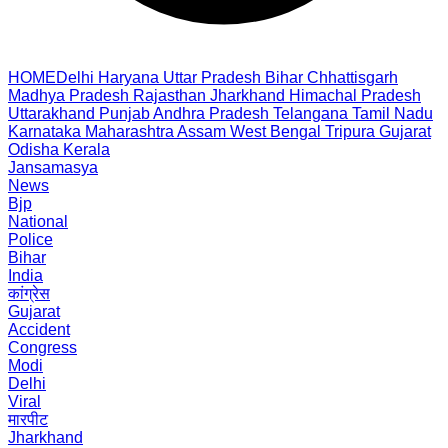
HOME
Delhi
Haryana
Uttar Pradesh
Bihar
Chhattisgarh
Madhya Pradesh
Rajasthan
Jharkhand
Himachal Pradesh
Uttarakhand
Punjab
Andhra Pradesh
Telangana
Tamil Nadu
Karnataka
Maharashtra
Assam
West Bengal
Tripura
Gujarat
Odisha
Kerala
Jansamasya
News
Bjp
National
Police
Bihar
India
कांग्रेस
Gujarat
Accident
Congress
Modi
Delhi
Viral
मारपीट
Jharkhand