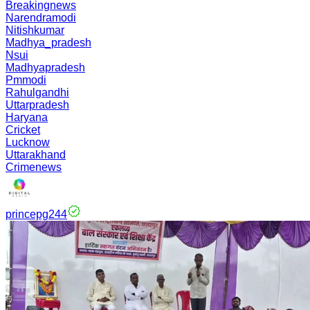
Breakingnews
Narendramodi
Nitishkumar
Madhya_pradesh
Nsui
Madhyapradesh
Pmmodi
Rahulgandhi
Uttarpradesh
Haryana
Cricket
Lucknow
Uttarakhand
Crimenews
princepg244