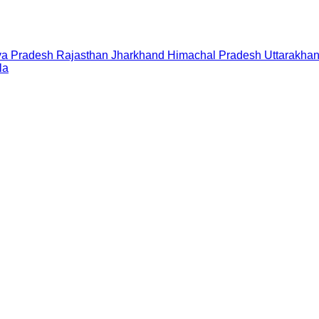
a Pradesh
Rajasthan
Jharkhand
Himachal Pradesh
Uttarakha
la