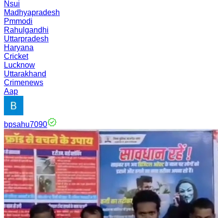
Nsui
Madhyapradesh
Pmmodi
Rahulgandhi
Uttarpradesh
Haryana
Cricket
Lucknow
Uttarakhand
Crimenews
Aap
bpsahu7090