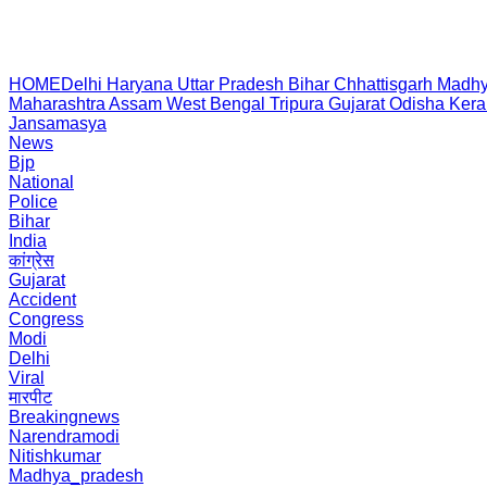
HOME
Delhi
Haryana
Uttar Pradesh
Bihar
Chhattisgarh
Madhy
Maharashtra
Assam
West Bengal
Tripura
Gujarat
Odisha
Kera
Jansamasya
News
Bjp
National
Police
Bihar
India
कांग्रेस
Gujarat
Accident
Congress
Modi
Delhi
Viral
मारपीट
Breakingnews
Narendramodi
Nitishkumar
Madhya_pradesh