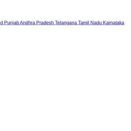
nd
Punjab
Andhra Pradesh
Telangana
Tamil Nadu
Karnataka