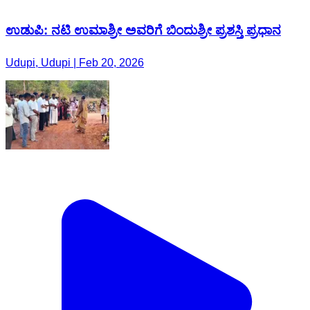
ಉಡುಪಿ: ನಟಿ ಉಮಾಶ್ರೀ ಅವರಿಗೆ ಬಿಂದುಶ್ರೀ ಪ್ರಶಸ್ತಿ ಪ್ರಧಾನ
Udupi, Udupi | Feb 20, 2026