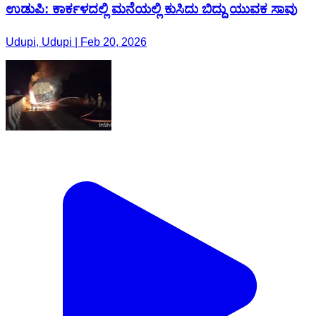
ಉಡುಪಿ: ಕಾರ್ಕಳದಲ್ಲಿ ಮನೆಯಲ್ಲಿ ಕುಸಿದು ಬಿದ್ದು ಯುವಕ ಸಾವು
Udupi, Udupi | Feb 20, 2026