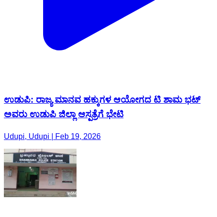
ಉಡುಪಿ: ರಾಜ್ಯ ಮಾನವ ಹಕ್ಕುಗಳ ಆಯೋಗದ ಟಿ ಶಾಮ ಭಟ್
ಅವರು ಉಡುಪಿ ಜಿಲ್ಲಾ ಆಸ್ಪತ್ರೆಗೆ ಭೇಟಿ
Udupi, Udupi | Feb 19, 2026