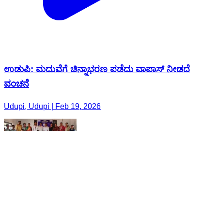
ಉಡುಪಿ: ಮದುವೆಗೆ ಚಿನ್ನಾಭರಣ ಪಡೆದು ವಾಪಾಸ್ ನೀಡದೆ
ವಂಚನೆ
Udupi, Udupi | Feb 19, 2026