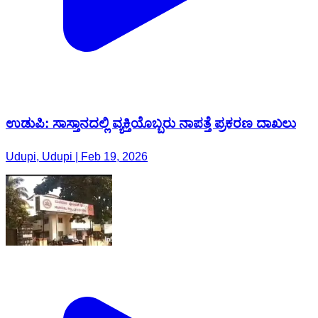
ಉಡುಪಿ: ಸಾಸ್ತಾನದಲ್ಲಿ ವ್ಯಕ್ತಿಯೊಬ್ಬರು ನಾಪತ್ತೆ ಪ್ರಕರಣ ದಾಖಲು
Udupi, Udupi | Feb 19, 2026