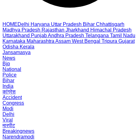
HOME
Delhi
Haryana
Uttar Pradesh
Bihar
Chhattisgarh
Madhya Pradesh
Rajasthan
Jharkhand
Himachal Pradesh
Uttarakhand
Punjab
Andhra Pradesh
Telangana
Tamil Nadu
Karnataka
Maharashtra
Assam
West Bengal
Tripura
Gujarat
Odisha
Kerala
Jansamasya
News
Bjp
National
Police
Bihar
India
कांग्रेस
Accident
Congress
Modi
Delhi
Viral
मारपीट
Breakingnews
Narendramodi