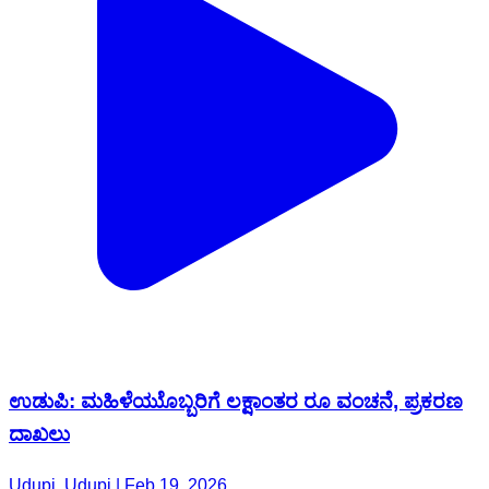
ಉಡುಪಿ: ಮಹಿಳೆಯುೊಬ್ಬರಿಗೆ ಲಕ್ಷಾಂತರ ರೂ ವಂಚನೆ, ಪ್ರಕರಣ
ದಾಖಲು
Udupi, Udupi | Feb 19, 2026