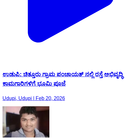
ಉಡುಪಿ: ಚಿತ್ತೂರು ಗ್ರಾಮ ಪಂಚಾಯತ್ ನಲ್ಲಿ ರಸ್ತೆ ಅಭಿವೃದ್ಧಿ
ಕಾಮಗಾರಿಗಳಿಗೆ ಭೂಮಿ ಪೂಜೆ
Udupi, Udupi | Feb 20, 2026