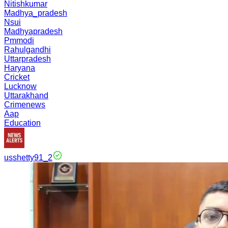
Nitishkumar
Madhya_pradesh
Nsui
Madhyapradesh
Pmmodi
Rahulgandhi
Uttarpradesh
Haryana
Cricket
Lucknow
Uttarakhand
Crimenews
Aap
Education
usshetty91_2