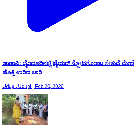
ಉಡುಪಿ: ಬೈಂದೂರಿನಲ್ಲಿ ಟೈಯರ್ ಸ್ಪೋಟಗೊಂಡು ಸೇತುವೆ ಮೇಲೆ
ಹೊತ್ತಿ ಉರಿದ ಲಾರಿ
Udupi, Udupi | Feb 20, 2026