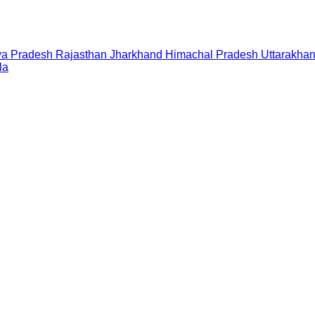
a Pradesh
Rajasthan
Jharkhand
Himachal Pradesh
Uttarakha
la