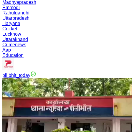
Madhyapradesh
Pmmodi
Rahulgandhi
Uttarpradesh
Haryana
Cricket
Lucknow
Uttarakhand
Crimenews
Aap
Education
pilibhit_today