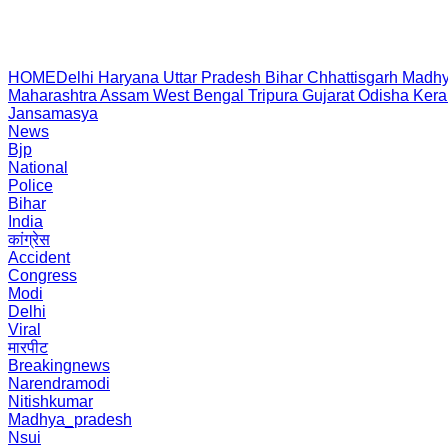
HOME
Delhi
Haryana
Uttar Pradesh
Bihar
Chhattisgarh
Madhy
Maharashtra
Assam
West Bengal
Tripura
Gujarat
Odisha
Kera
Jansamasya
News
Bjp
National
Police
Bihar
India
कांग्रेस
Accident
Congress
Modi
Delhi
Viral
मारपीट
Breakingnews
Narendramodi
Nitishkumar
Madhya_pradesh
Nsui