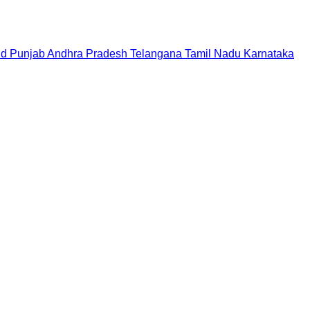
nd
Punjab
Andhra Pradesh
Telangana
Tamil Nadu
Karnataka