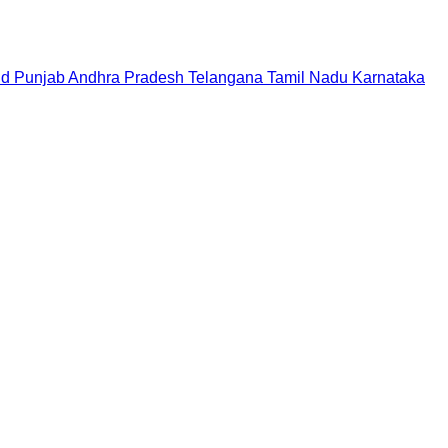
nd
Punjab
Andhra Pradesh
Telangana
Tamil Nadu
Karnataka