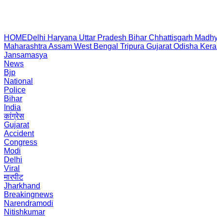
HOME
Delhi
Haryana
Uttar Pradesh
Bihar
Chhattisgarh
Madhy
Maharashtra
Assam
West Bengal
Tripura
Gujarat
Odisha
Kera
Jansamasya
News
Bjp
National
Police
Bihar
India
कांग्रेस
Gujarat
Accident
Congress
Modi
Delhi
Viral
मारपीट
Jharkhand
Breakingnews
Narendramodi
Nitishkumar