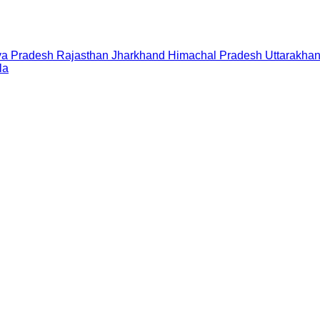
a Pradesh
Rajasthan
Jharkhand
Himachal Pradesh
Uttarakha
la