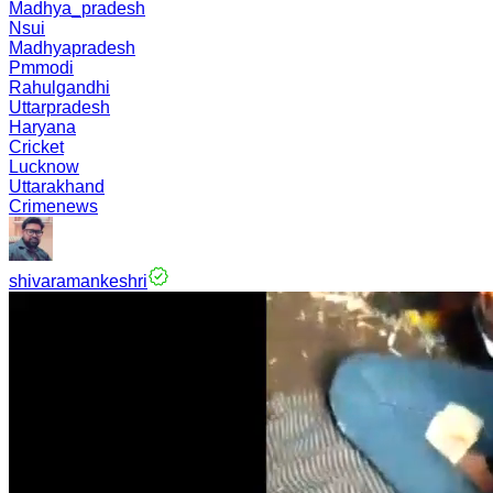
Madhya_pradesh
Nsui
Madhyapradesh
Pmmodi
Rahulgandhi
Uttarpradesh
Haryana
Cricket
Lucknow
Uttarakhand
Crimenews
shivaramankeshri