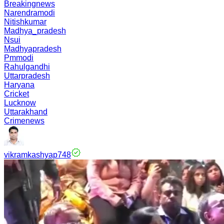
Breakingnews
Narendramodi
Nitishkumar
Madhya_pradesh
Nsui
Madhyapradesh
Pmmodi
Rahulgandhi
Uttarpradesh
Haryana
Cricket
Lucknow
Uttarakhand
Crimenews
vikramkashyap748