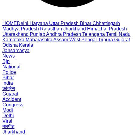
HOME
Delhi
Haryana
Uttar Pradesh
Bihar
Chhattisgarh
Madhya Pradesh
Rajasthan
Jharkhand
Himachal Pradesh
Uttarakhand
Punjab
Andhra Pradesh
Telangana
Tamil Nadu
Karnataka
Maharashtra
Assam
West Bengal
Tripura
Gujarat
Odisha
Kerala
Jansamasya
News
Bjp
National
Police
Bihar
India
कांग्रेस
Gujarat
Accident
Congress
Modi
Delhi
Viral
मारपीट
Jharkhand