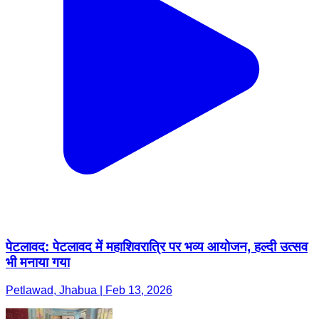
पेटलावद: पेटलावद में महाशिवरात्रि पर भव्य आयोजन, हल्दी उत्सव
भी मनाया गया
Petlawad, Jhabua | Feb 13, 2026