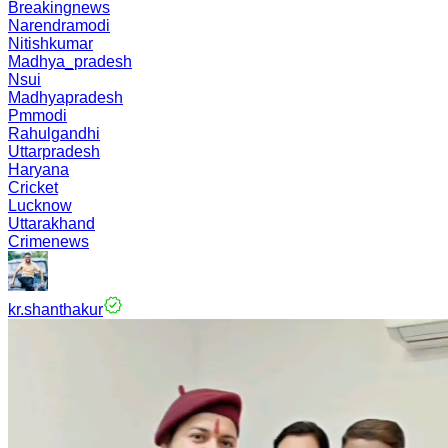
Breakingnews
Narendramodi
Nitishkumar
Madhya_pradesh
Nsui
Madhyapradesh
Pmmodi
Rahulgandhi
Uttarpradesh
Haryana
Cricket
Lucknow
Uttarakhand
Crimenews
kr.shanthakur