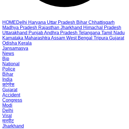
HOME
Delhi
Haryana
Uttar Pradesh
Bihar
Chhattisgarh
Madhya Pradesh
Rajasthan
Jharkhand
Himachal Pradesh
Uttarakhand
Punjab
Andhra Pradesh
Telangana
Tamil Nadu
Karnataka
Maharashtra
Assam
West Bengal
Tripura
Gujarat
Odisha
Kerala
Jansamasya
News
Bjp
National
Police
Bihar
India
कांग्रेस
Gujarat
Accident
Congress
Modi
Delhi
Viral
मारपीट
Jharkhand