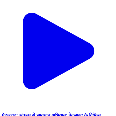
पेटलावद: संकल्प से समाधान अभियान: पेटलावद के विभिन्न