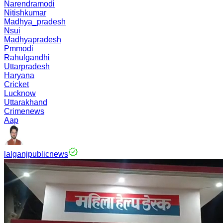
Narendramodi
Nitishkumar
Madhya_pradesh
Nsui
Madhyapradesh
Pmmodi
Rahulgandhi
Uttarpradesh
Haryana
Cricket
Lucknow
Uttarakhand
Crimenews
Aap
lalganjpublicnews