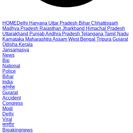
HOME
Delhi
Haryana
Uttar Pradesh
Bihar
Chhattisgarh
Madhya Pradesh
Rajasthan
Jharkhand
Himachal Pradesh
Uttarakhand
Punjab
Andhra Pradesh
Telangana
Tamil Nadu
Karnataka
Maharashtra
Assam
West Bengal
Tripura
Gujarat
Odisha
Kerala
Jansamasya
News
Bjp
National
Police
Bihar
India
कांग्रेस
Gujarat
Accident
Congress
Modi
Delhi
Viral
मारपीट
Breakingnews