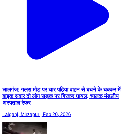
लालगंज: गलरा मोड़ पर चार पहिया वाहन से बचने के चक्कर में
बाइक सवार दो लोग सड़क पर गिरकर घायल, चालक मंडलीय
अस्पताल रेफर
Lalganj, Mirzapur | Feb 20, 2026