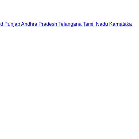
nd
Punjab
Andhra Pradesh
Telangana
Tamil Nadu
Karnataka