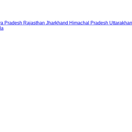
a Pradesh
Rajasthan
Jharkhand
Himachal Pradesh
Uttarakha
la