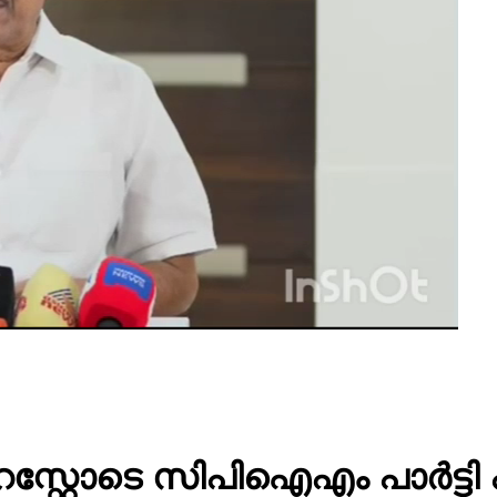
റസ്റ്റോടെ സിപിഐഎം പാർട്ടി