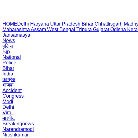
HOME
Delhi
Haryana
Uttar Pradesh
Bihar
Chhattisgarh
Madhy
Maharashtra
Assam
West Bengal
Tripura
Gujarat
Odisha
Kera
Jansamasya
News
पुलिस
Bjp
National
Police
Bihar
India
कांग्रेस
भाजपा
Accident
Congress
Modi
Delhi
Viral
मारपीट
Breakingnews
Narendramodi
Nitishkumar