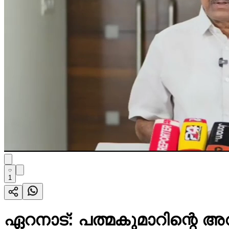
1
ഏറനാട്: പത്മകുമാറിന്റെ അ