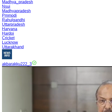
Madhya_pradesh
Nsui
Madhyapradesh
Pmmodi
Rahulgandhi
Uttarpradesh
Haryana
Hardoi
Cricket
Lucknow
Uttarakhand
akbarakku222_3