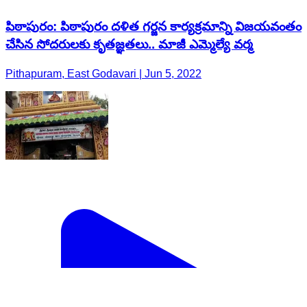
పిఠాపురం: పిఠాపురం దళిత గర్జన కార్యక్రమాన్ని విజయవంతం
చేసిన సోదరులకు కృతజ్ఞతలు.. మాజీ ఎమ్మెల్యే వర్మ
Pithapuram, East Godavari | Jun 5, 2022