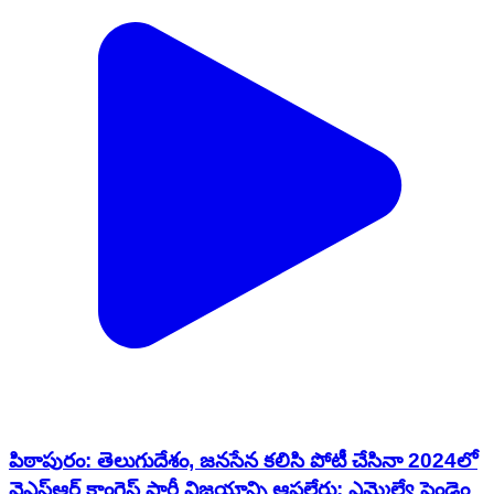
పిఠాపురం: తెలుగుదేశం, జనసేన కలిసి పోటీ చేసినా 2024లో
వైఎస్ఆర్ కాంగ్రెస్ పార్టీ విజయాన్ని ఆపలేరు: ఎమ్మెల్యే పెండెం