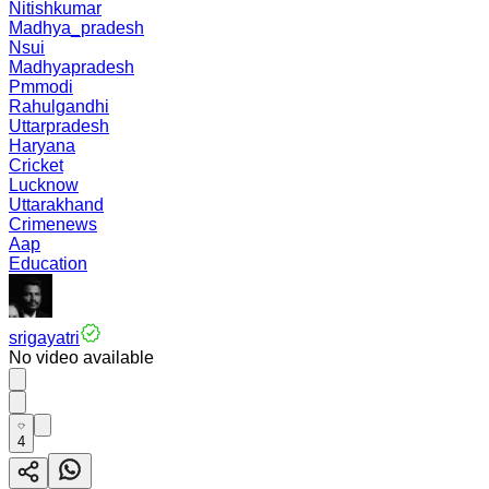
Nitishkumar
Madhya_pradesh
Nsui
Madhyapradesh
Pmmodi
Rahulgandhi
Uttarpradesh
Haryana
Cricket
Lucknow
Uttarakhand
Crimenews
Aap
Education
srigayatri
No video available
4