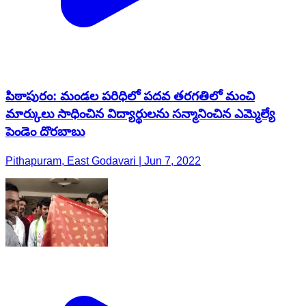
పిఠాపురం: మండల పరిధిలో పదవ తరగతిలో మంచి
మార్కులు సాధించిన విద్యార్థులను సన్మానించిన ఎమ్మెల్యే
పెండెం దొరబాబు
Pithapuram, East Godavari | Jun 7, 2022