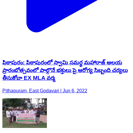
పిఠాపురం: పిఠాపురంలో స్వామి సమర్థ మహారాజ్ ఆలయ
ప్రారంభోత్సవంలో పాల్గొనే భక్తులు పై ఆరోగ్య సిబ్బంది చర్యలు
తీసుకోవా EX MLA వర్మ
Pithapuram, East Godavari | Jun 6, 2022