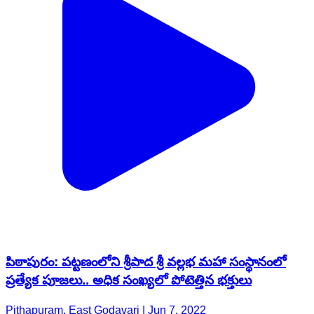
పిఠాపురం: పట్టణంలోని శ్రీపాద శ్రీ వల్లభ మహా సంస్థానంలో
ప్రత్యేక పూజలు.. అధిక సంఖ్యలో పోటెత్తిన భక్తులు
Pithapuram, East Godavari | Jun 7, 2022