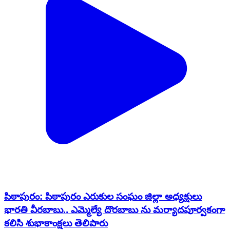
పిఠాపురం: పిఠాపురం ఎరుకుల సంఘం జిల్లా అధ్యక్షులు
భారతి వీరబాబు.. ఎమ్మెల్యే దొరబాబు ను మర్యాదపూర్వకంగా
కలిసి శుభాకాంక్షలు తెలిపారు