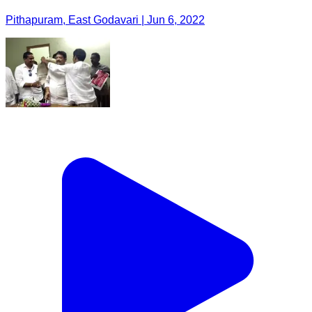
Pithapuram, East Godavari | Jun 6, 2022