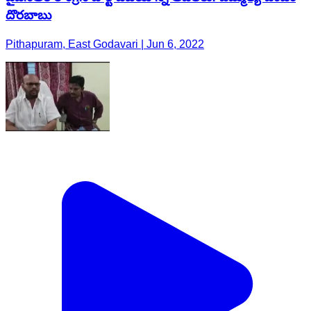
దొరబాబు
Pithapuram, East Godavari | Jun 6, 2022