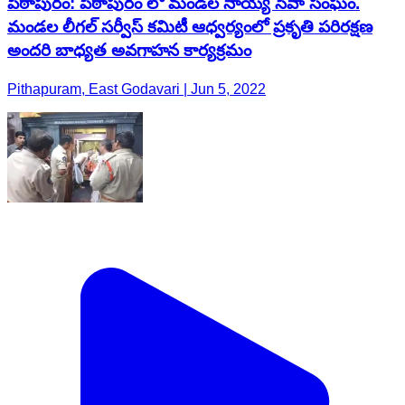
పిఠాపురం: పిఠాపురం లో మండల నాయ్య సేవా సంఘం.
మండల లీగల్ సర్వీస్ కమిటీ ఆధ్వర్యంలో ప్రకృతి పరిరక్షణ
అందరి బాధ్యత అవగాహన కార్యక్రమం
Pithapuram, East Godavari | Jun 5, 2022