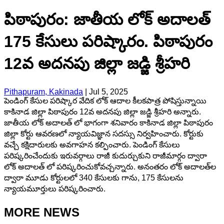
పిఠాపురం: జాతీయ లోక్ అదాలత్
175 కేసులు పరిష్కారం. పిఠాపురం
12వ అదనపు జిల్లా జడ్జి శ్రీహరి
Pithapuram, Kakinada
|
Jul 5, 2025
పెండింగ్ కేసుల పరిష్కార వేదిక లోక్ ఆదాల కీలకపాత్ర పోషిస్తున్నాయి
కాకినాడ జిల్లా పిఠాపురం 12వ అదనపు జిల్లా జడ్జి శ్రీహరి అన్నారు.
జాతీయ లోక్ అదాలత్ లో భాగంగా శ‌నివారం కాకినాడ జిల్లా పిఠాపురం
జిల్లా కోర్టు ఆవరణలో న్యాయవిజ్ఞాన‌ సదస్సు నిర్వహించారు. కోర్టుకు
వచ్చే క‌క్షిదారులకు అవగాహన కల్పించారు. పెండింగ్ కేసులు
పరిష్కరించేందుకు ఇరువర్గాలు రాజీ కుదుర్చుకుని రాజీమార్గం ద్వారా
లోక్ అదాలత్ లో పరిష్కరించుకోవచ్చ‌న్నారు. అనంత‌రం లోక్ అదాల‌త్‌ల
ద్వారా మూడు కోర్టులలో 340 కేసులకు గాను, 175 కేసుల‌ను
న్యాయ‌మూర్తులు ప‌రిష్క‌రించారు.
MORE NEWS