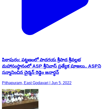
పిఠాపురం: పట్టణంలో పాదగయ శ్రీపాద శ్రీవల్లభ
మహాసంస్థానంలో ASP శ్రీనివాస్ ప్రత్యేక పూజలు.. ASPని
సన్మానించిన చైర్మన్ రెడ్డెం జనార్ధన్
Pithapuram, East Godavari | Jun 5, 2022