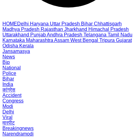
HOME
Delhi
Haryana
Uttar Pradesh
Bihar
Chhattisgarh
Madhya Pradesh
Rajasthan
Jharkhand
Himachal Pradesh
Uttarakhand
Punjab
Andhra Pradesh
Telangana
Tamil Nadu
Karnataka
Maharashtra
Assam
West Bengal
Tripura
Gujarat
Odisha
Kerala
Jansamasya
News
Bjp
National
Police
Bihar
India
कांग्रेस
Accident
Congress
Modi
Delhi
Viral
मारपीट
Breakingnews
Narendramodi