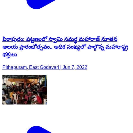
పిఠాపురం: ప‌ట్ట‌ణంలో స్వామి సమర్థ మహారాజ్ నూతన
ఆలయ ప్రారంభోత్సవం.. అధిక సంఖ్యలో పాల్గొన్న మహారాష్ట్ర
భ‌క్తులు
Pithapuram, East Godavari | Jun 7, 2022