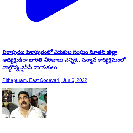
పిఠాపురం: పిఠాపురంలో ఎరుకుల సంఘం నూతన జిల్లా
అధ్యక్షుడిగా భారతి వీరబాబు ఎన్నిక.. సన్మాన కార్యక్రమంలో
పాల్గొన్న వైసీపీ నాయకులు
Pithapuram, East Godavari | Jun 6, 2022