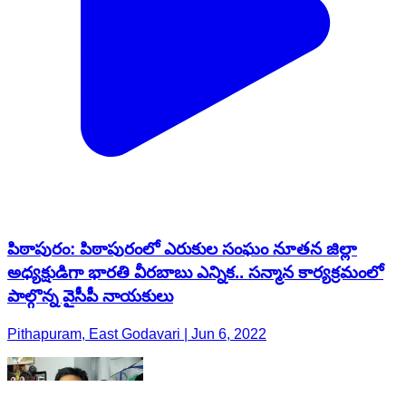
పిఠాపురం: పిఠాపురంలో ఎరుకుల సంఘం నూతన జిల్లా
అధ్యక్షుడిగా భారతి వీరబాబు ఎన్నిక.. సన్మాన కార్యక్రమంలో
పాల్గొన్న వైసీపీ నాయకులు
Pithapuram, East Godavari | Jun 6, 2022