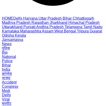
HOME
Delhi
Haryana
Uttar Pradesh
Bihar
Chhattisgarh
Madhya Pradesh
Rajasthan
Jharkhand
Himachal Pradesh
Uttarakhand
Punjab
Andhra Pradesh
Telangana
Tamil Nadu
Karnataka
Maharashtra
Assam
West Bengal
Tripura
Gujarat
Odisha
Kerala
Jansamasya
News
पुलिस
Bjp
National
Police
Bihar
India
कांग्रेस
भाजपा
Accident
Congress
Modi
Delhi
Viral
मारपीट