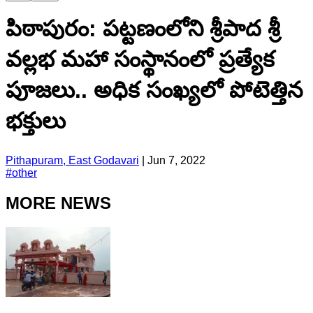
పిఠాపురం: పట్టణంలోని శ్రీపాద శ్రీ
వల్లభ మహా సంస్థానంలో ప్రత్యేక
పూజలు.. అధిక సంఖ్యలో పోటెత్తిన
భక్తులు
Pithapuram, East Godavari
|
Jun 7, 2022
#
other
MORE NEWS