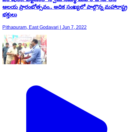
ఆలయ ప్రారంభోత్సవం.. అధిక సంఖ్యలో పాల్గొన్న మహారాష్ట్ర
భ‌క్తులు
Pithapuram, East Godavari | Jun 7, 2022