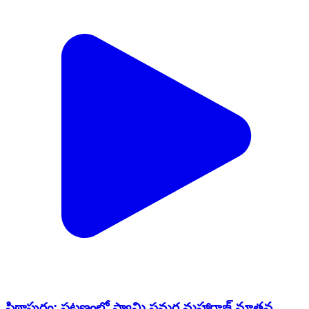
పిఠాపురం: ప‌ట్ట‌ణంలో స్వామి సమర్థ మహారాజ్ నూతన