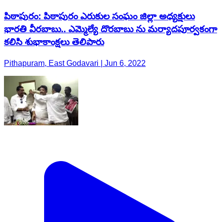
పిఠాపురం: పిఠాపురం ఎరుకుల సంఘం జిల్లా అధ్యక్షులు
భారతి వీరబాబు.. ఎమ్మెల్యే దొరబాబు ను మర్యాదపూర్వకంగా
కలిసి శుభాకాంక్షలు తెలిపారు
Pithapuram, East Godavari | Jun 6, 2022