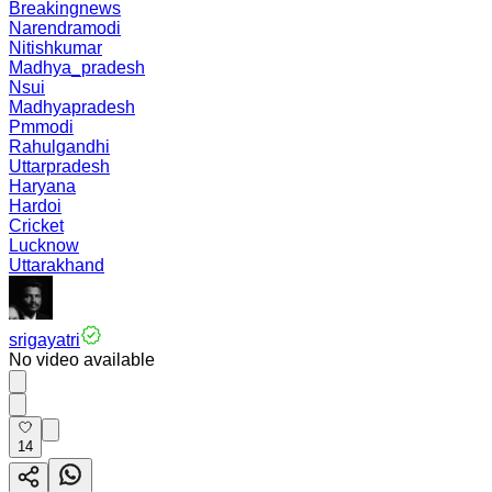
Breakingnews
Narendramodi
Nitishkumar
Madhya_pradesh
Nsui
Madhyapradesh
Pmmodi
Rahulgandhi
Uttarpradesh
Haryana
Hardoi
Cricket
Lucknow
Uttarakhand
srigayatri
No video available
14