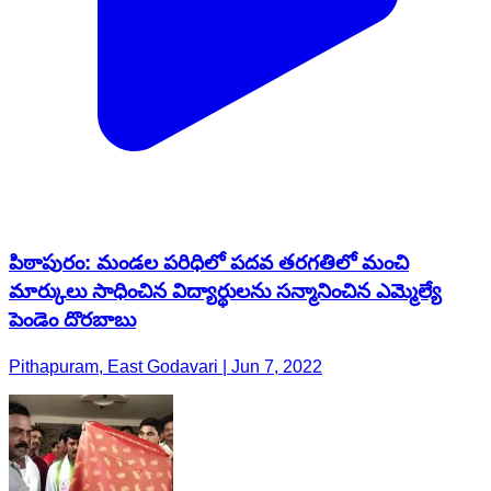
పిఠాపురం: మండల పరిధిలో పదవ తరగతిలో మంచి
మార్కులు సాధించిన విద్యార్థులను సన్మానించిన ఎమ్మెల్యే
పెండెం దొరబాబు
Pithapuram, East Godavari | Jun 7, 2022