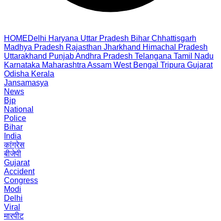
HOME
Delhi
Haryana
Uttar Pradesh
Bihar
Chhattisgarh
Madhya Pradesh
Rajasthan
Jharkhand
Himachal Pradesh
Uttarakhand
Punjab
Andhra Pradesh
Telangana
Tamil Nadu
Karnataka
Maharashtra
Assam
West Bengal
Tripura
Gujarat
Odisha
Kerala
Jansamasya
News
Bjp
National
Police
Bihar
India
कांग्रेस
बीजेपी
Gujarat
Accident
Congress
Modi
Delhi
Viral
मारपीट