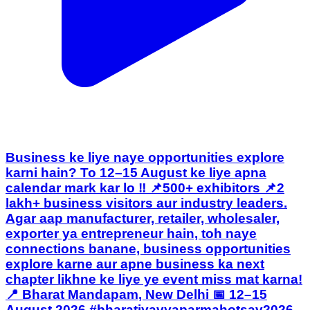
Business ke liye naye opportunities explore
karni hain? To 12–15 August ke liye apna
calendar mark kar lo ‼️ 📌500+ exhibitors 📌2
lakh+ business visitors aur industry leaders.
Agar aap manufacturer, retailer, wholesaler,
exporter ya entrepreneur hain, toh naye
connections banane, business opportunities
explore karne aur apne business ka next
chapter likhne ke liye ye event miss mat karna!
📍 Bharat Mandapam, New Delhi 📅 12–15
August 2026 #bharatiyavyaparmahotsav2026