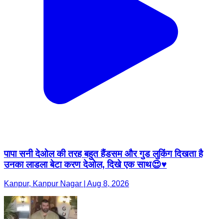
पापा सनी देओल की तरह बहुत हैंडसम और गुड लुकिंग दिखता है
उनका लाडला बेटा करण देओल, दिखे एक साथ😍♥️
Kanpur, Kanpur Nagar | Aug 8, 2026