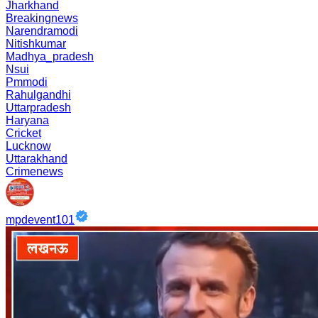
Jharkhand
Breakingnews
Narendramodi
Nitishkumar
Madhya_pradesh
Nsui
Pmmodi
Rahulgandhi
Uttarpradesh
Haryana
Cricket
Lucknow
Uttarakhand
Crimenews
mpdevent101