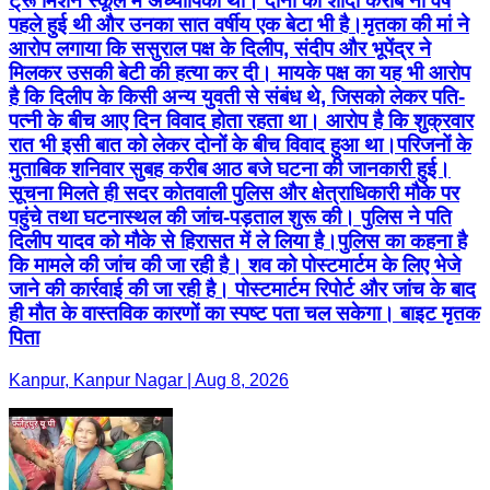
ट्रू मिशन स्कूल में अध्यापिका थी। दोनों की शादी करीब नौ वर्ष
पहले हुई थी और उनका सात वर्षीय एक बेटा भी है।मृतका की मां ने
आरोप लगाया कि ससुराल पक्ष के दिलीप, संदीप और भूपेंद्र ने
मिलकर उसकी बेटी की हत्या कर दी। मायके पक्ष का यह भी आरोप
है कि दिलीप के किसी अन्य युवती से संबंध थे, जिसको लेकर पति-
पत्नी के बीच आए दिन विवाद होता रहता था। आरोप है कि शुक्रवार
रात भी इसी बात को लेकर दोनों के बीच विवाद हुआ था।परिजनों के
मुताबिक शनिवार सुबह करीब आठ बजे घटना की जानकारी हुई।
सूचना मिलते ही सदर कोतवाली पुलिस और क्षेत्राधिकारी मौके पर
पहुंचे तथा घटनास्थल की जांच-पड़ताल शुरू की। पुलिस ने पति
दिलीप यादव को मौके से हिरासत में ले लिया है।पुलिस का कहना है
कि मामले की जांच की जा रही है। शव को पोस्टमार्टम के लिए भेजे
जाने की कार्रवाई की जा रही है। पोस्टमार्टम रिपोर्ट और जांच के बाद
ही मौत के वास्तविक कारणों का स्पष्ट पता चल सकेगा। बाइट मृतक
पिता
Kanpur, Kanpur Nagar | Aug 8, 2026